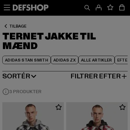
Spring
Spring
Spring
til
til
til
Indhold
Sidefod
Produktgitter
TILBAGE
TERNET JAKKE TIL
MÆND
ADIDAS STAN SMITH
ADIDAS ZX
ALLE ARTIKLER
EFTE
SORTÉR
FILTRER EFTER
MEST POPULÆRE
3 PRODUKTER