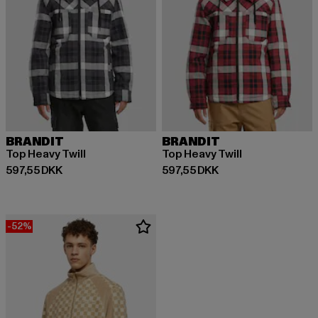
BRANDIT
BRANDIT
Top Heavy Twill
Top Heavy Twill
Nuværende pris: 597,55 DKK
Nuværende pris: 597,55 DKK
597,55 DKK
597,55 DKK
-52%