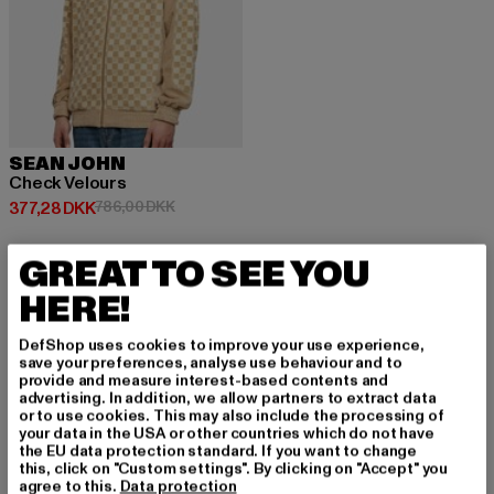
SEAN JOHN
Check Velours
Nuværende pris: 377,28 DKK
Kampagnepris: 786,00 DKK
377,28 DKK
786,00 DKK
GREAT TO SEE YOU
HERE!
TILMELD DIG FOR A
DefShop uses cookies to improve your use experience,
save your preferences, analyse use behaviour and to
provide and measure interest-based contents and
T BLIVE INSPIRERE
advertising. In addition, we allow partners to extract data
or to use cookies. This may also include the processing of
T!
your data in the USA or other countries which do not have
the EU data protection standard. If you want to change
this, click on "Custom settings". By clicking on "Accept" you
Tilmeld dig vores nyhedsbrev her og modtag f
agree to this.
Data protection