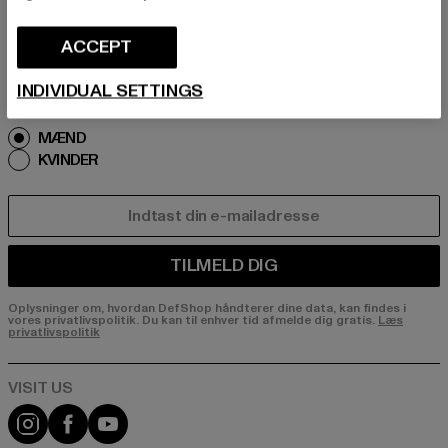
remtidige oplysninger om aktuelle trends, tilbu
d og kuponer fra DefShop via e-mail!
ACCEPT
INDIVIDUAL SETTINGS
Hvilke produkter er du interesseret i?
MÆND
KVINDER
E-MAIL
TILMELD DIG
Oplysninger om, hvordan DefShop håndterer dine data, kan findes i
vores privatlivspolitik. Du kan til enhver tid afmelde dig gratis.
Læs
privatlivspolitik
Visit our Instagram page:
Visit our Facebook page:
Visit our YouTube channel: