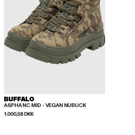
BUFFALO
ASPHA NC MID - VEGAN NUBUCK
Nuværende pris: 1.000,58 DKK
1.000,58 DKK