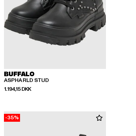
BUFFALO
ASPHA RLD STUD
Nuværende pris: 1.194,15 DKK
1.194,15 DKK
-35%