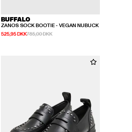
BUFFALO
ZANOS SOCK BOOTIE - VEGAN NUBUCK
Nuværende pris: 525,95 DKK
Kampagnepris: 785,00 DKK
525,95 DKK
785,00 DKK