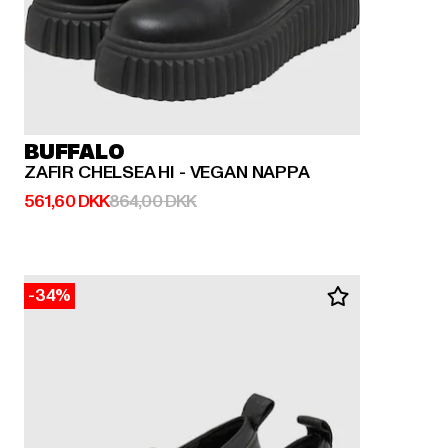
BUFFALO
ZAFIR CHELSEA HI - VEGAN NAPPA
Nuværende pris: 561,60 DKK
Kampagnepris: 864,00 DKK
561,60 DKK
864,00 DKK
-34%