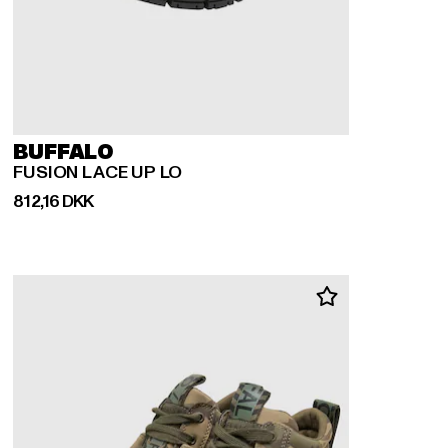
BUFFALO
FUSION LACE UP LO
Nuværende pris: 812,16 DKK
812,16 DKK