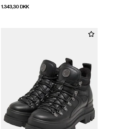
Nuværende pris: 1.343,30 DKK
1.343,30 DKK