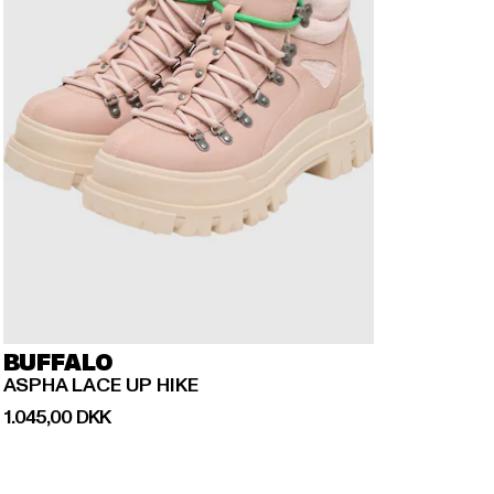
BUFFALO
ASPHA LACE UP HIKE
Nuværende pris: 1.045,00 DKK
1.045,00 DKK