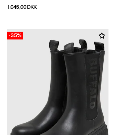
Nuværende pris: 1.045,00 DKK
1.045,00 DKK
-35%