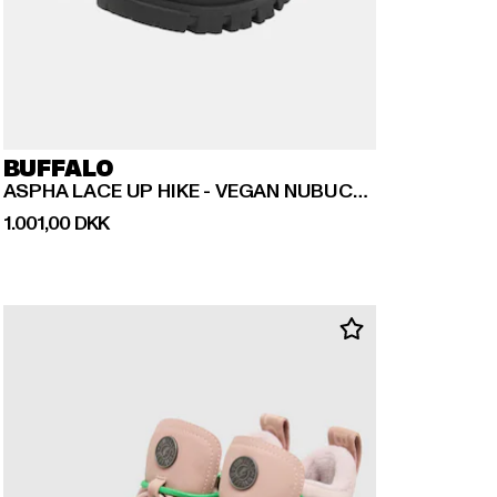
BUFFALO
ASPHA LACE UP HIKE - VEGAN NUBUCK/MESH
Nuværende pris: 1.001,00 DKK
1.001,00 DKK