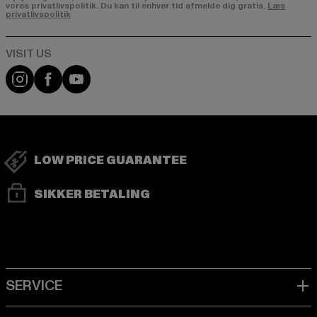
vores privatlivspolitik. Du kan til enhver tid afmelde dig gratis.
Læs
privatlivspolitik
Visit our Instagram page:
Visit our Facebook page:
Visit our YouTube channel:
LOW PRICE GUARANTEE
SIKKER BETALING