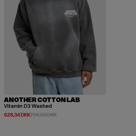
ANOTHER COTTON LAB
Vitamin D3 Washed
Nuværende pris: 628,34 DKK
Kampagnepris: 706,00 DKK
628,34 DKK
706,00 DKK