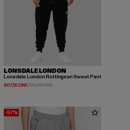
LONSDALE LONDON
Lonsdale London Rottingean Sweat Pant
Nuværende pris: 607,16 DKK
Kampagnepris: 706,00 DKK
607,16 DKK
706,00 DKK
-57%