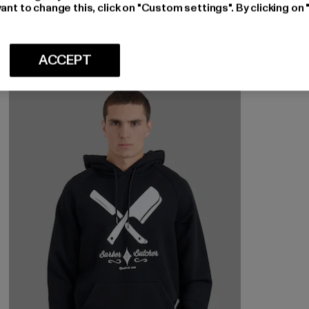
ant to change this, click on "Custom settings". By clicking on 
Nuværende pris: 236,50 DKK
Kampagnepris: 550,00 DKK
236,50 DKK
550,00 DKK
ACCEPT
-32%