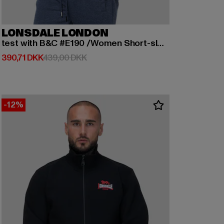
LONSDALE LONDON
test with B&C #E190 /Women Short-sleeved T-shirt
Nuværende pris: 390,71 DKK
Kampagnepris: 439,00 DKK
390,71 DKK
439,00 DKK
-12%