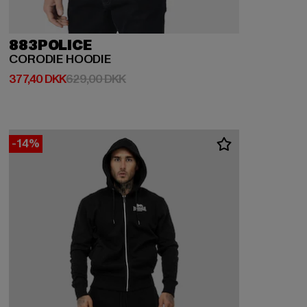
883POLICE
CORODIE HOODIE
Nuværende pris: 377,40 DKK
Kampagnepris: 629,00 DKK
377,40 DKK
629,00 DKK
-14%