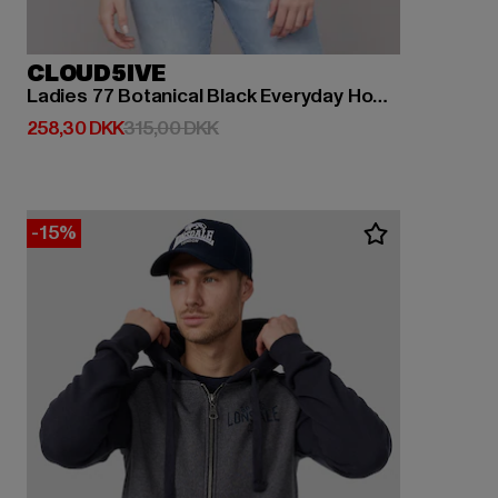
CLOUD5IVE
Ladies 77 Botanical Black Everyday Hoodie
Nuværende pris: 258,30 DKK
Kampagnepris: 315,00 DKK
258,30 DKK
315,00 DKK
-15%