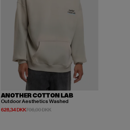
ANOTHER COTTON LAB
Outdoor Aesthetics Washed
Nuværende pris: 628,34 DKK
Kampagnepris: 706,00 DKK
628,34 DKK
706,00 DKK