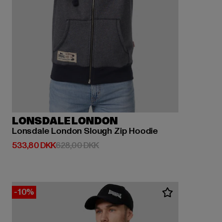
LONSDALE LONDON
Lonsdale London Slough Zip Hoodie
Nuværende pris: 533,80 DKK
Kampagnepris: 628,00 DKK
533,80 DKK
628,00 DKK
-10%