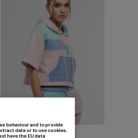
se behaviour and to provide
VON DUTCH
xtract data or to use cookies.
MION
not have the EU data