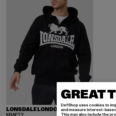
GREAT T
DefShop uses cookies to imp
LONSDALE LONDON
and measure interest-based c
KRAFTY
This may also include the pr