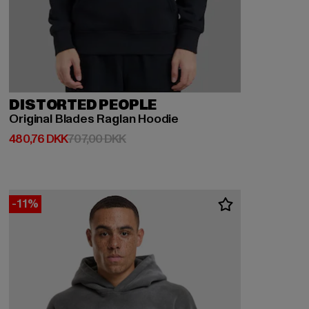
DISTORTED PEOPLE
Original Blades Raglan Hoodie
Nuværende pris: 480,76 DKK
Kampagnepris: 707,00 DKK
480,76 DKK
707,00 DKK
-11%