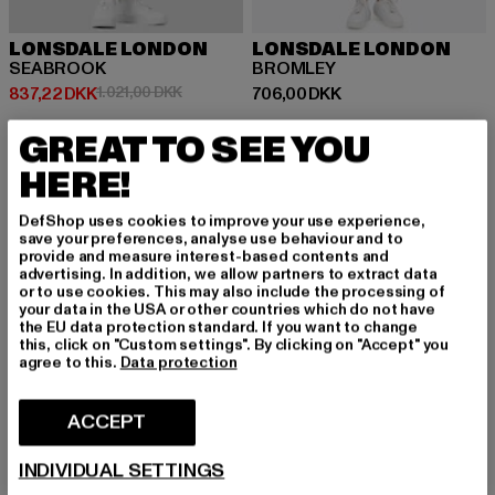
LONSDALE LONDON
LONSDALE LONDON
SEABROOK
BROMLEY
Nuværende pris: 837,22 DKK
Kampagnepris: 1.021,00 DKK
Nuværende pris: 706,00 DKK
837,22 DKK
1.021,00 DKK
706,00 DKK
GREAT TO SEE YOU
HERE!
-13%
-60%
DefShop uses cookies to improve your use experience,
save your preferences, analyse use behaviour and to
provide and measure interest-based contents and
advertising. In addition, we allow partners to extract data
or to use cookies. This may also include the processing of
your data in the USA or other countries which do not have
the EU data protection standard. If you want to change
this, click on "Custom settings". By clicking on "Accept" you
agree to this.
Data protection
ACCEPT
INDIVIDUAL SETTINGS