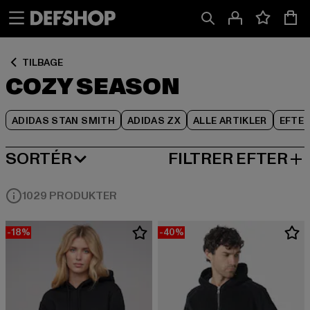
Spring
Spring
Spring
til
til
til
Indhold
Sidefod
Produktgitter
TILBAGE
COZY SEASON
ADIDAS STAN SMITH
ADIDAS ZX
ALLE ARTIKLER
EFTE
SORTÉR
FILTRER EFTER
MEST POPULÆRE
1029 PRODUKTER
-18%
-40%