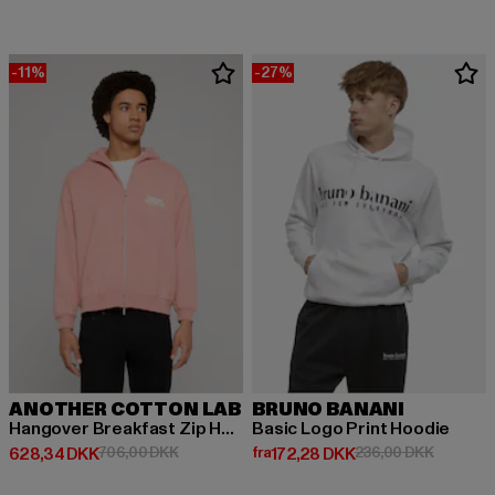
-11%
-27%
ANOTHER COTTON LAB
BRUNO BANANI
Hangover Breakfast Zip Hoodie
Basic Logo Print Hoodie
Nuværende pris: 628,34 DKK
Kampagnepris: 706,00 DKK
Nuværende pris: Fra 172,28 DKK
Kampagne
628,34 DKK
706,00 DKK
fra
172,28 DKK
236,00 DKK