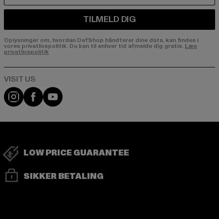
TILMELD DIG
Oplysninger om, hvordan DefShop håndterer dine data, kan findes i
vores privatlivspolitik. Du kan til enhver tid afmelde dig gratis.
Læs
privatlivspolitik
Visit our Instagram page:
Visit our Facebook page:
Visit our YouTube channel:
LOW PRICE GUARANTEE
SIKKER BETALING