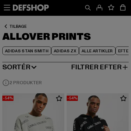
Spring
Spring
Spring
til
til
til
Indhold
Sidefod
Produktgitter
TILBAGE
ALLOVER PRINTS
ADIDAS STAN SMITH
ADIDAS ZX
ALLE ARTIKLER
EFTE
SORTÉR
FILTRER EFTER
MEST POPULÆRE
2 PRODUKTER
-54%
-54%