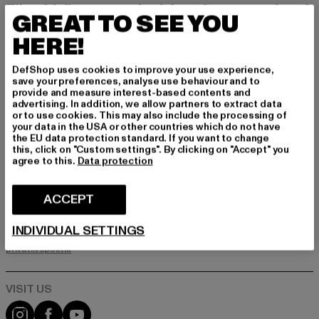
Tilmeld dig vores nyhedsbrev her og modtag f
GREAT TO SEE YOU
remtidige oplysninger om aktuelle trends, tilbu
d og kuponer fra DefShop via e-mail!
HERE!
DefShop uses cookies to improve your use experience,
save your preferences, analyse use behaviour and to
Hvilke produkter er du interesseret i?
provide and measure interest-based contents and
advertising. In addition, we allow partners to extract data
MÆND
or to use cookies. This may also include the processing of
KVINDER
your data in the USA or other countries which do not have
the EU data protection standard. If you want to change
this, click on "Custom settings". By clicking on "Accept" you
agree to this.
Data protection
E-MAIL
ACCEPT
TILMELD DIG
INDIVIDUAL SETTINGS
Oplysninger om, hvordan DefShop håndterer dine data, kan findes i
vores privatlivspolitik. Du kan til enhver tid afmelde dig gratis.
Læs
privatlivspolitik
Visit our Instagram page:
Visit our Facebook page:
Visit our YouTube channel: