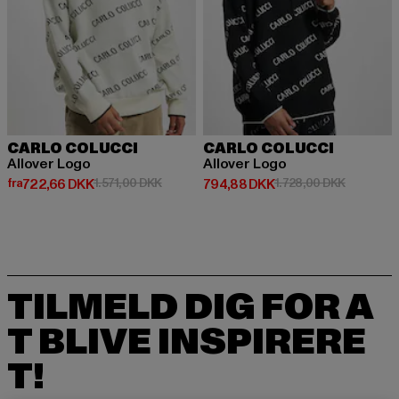
CARLO COLUCCI
CARLO COLUCCI
Allover Logo
Allover Logo
Nuværende pris: Fra 722,66 DKK
Kampagnepris: 1.571,00 DKK
Nuværende pris: 794,88 DKK
Kampagnep
fra
722,66 DKK
1.571,00 DKK
794,88 DKK
1.728,00 DKK
TILMELD DIG FOR A
T BLIVE INSPIRERE
T!