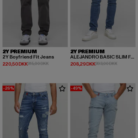
2Y PREMIUM
2Y PREMIUM
2Y Boyfriend Fit Jeans
ALEJANDRO BASIC SLIM FIT JEANS
Nuværende pris: 220,50 DKK
Kampagnepris: 315,00 DKK
Nuværende pris: 208,29 DKK
Kampagnep
220,50 DKK
315,00 DKK
208,29 DKK
393,00 DKK
-26%
-49%