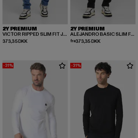
2Y PREMIUM
2Y PREMIUM
VICTOR RIPPED SLIM FIT JEANS
ALEJANDRO BASIC SLIM FIT JEANS
Nuværende pris: 373,35 DKK
Nuværende pris: Fra 373,35 DK
373,35 DKK
fra
373,35 DKK
-31%
-31%