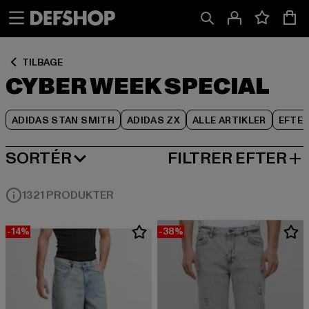
Spring
Spring
Spring
til
til
til
Indhold
Sidefod
Produktgitter
TILBAGE
CYBER WEEK SPECIAL
ADIDAS STAN SMITH
ADIDAS ZX
ALLE ARTIKLER
EFTE
SORTÉR
FILTRER EFTER
MEST POPULÆRE
1321 PRODUKTER
-14%
-38%