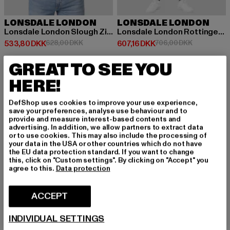
LONSDALE LONDON
LONSDALE LONDON
Lonsdale London Slough Zip Hoodie
Lonsdale London Rottingean Sweat Pant
Nuværende pris: 533,80 DKK
Kampagnepris: 628,00 DKK
Nuværende pris: 607,16 DKK
Kampagnepr
533,80 DKK
628,00 DKK
607,16 DKK
706,00 DKK
GREAT TO SEE YOU
HERE!
-12%
-10%
DefShop uses cookies to improve your use experience,
save your preferences, analyse use behaviour and to
provide and measure interest-based contents and
advertising. In addition, we allow partners to extract data
or to use cookies. This may also include the processing of
your data in the USA or other countries which do not have
the EU data protection standard. If you want to change
this, click on "Custom settings". By clicking on "Accept" you
agree to this.
Data protection
ACCEPT
INDIVIDUAL SETTINGS