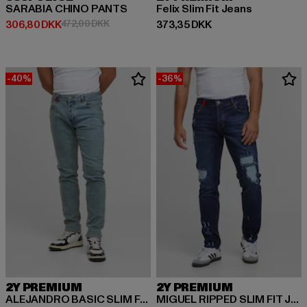
SARABIA CHINO PANTS
Felix Slim Fit Jeans
Nuværende pris: 306,80 DKK
Kampagnepris: 472,00 DKK
Nuværende pris: 373,35 DKK
306,80 DKK
472,00 DKK
373,35 DKK
-40%
-36%
2Y PREMIUM
2Y PREMIUM
ALEJANDRO BASIC SLIM FIT JEANS
MIGUEL RIPPED SLIM FIT JEANS