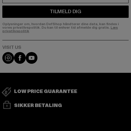
TILMELD DIG
Oplysninger om, hvordan DefShop håndterer dine data, kan findes i
vores privatlivspolitik. Du kan til enhver tid afmelde dig gratis.
Læs
privatlivspolitik
Visit our Instagram page:
Visit our Facebook page:
Visit our YouTube channel:
LOW PRICE GUARANTEE
SIKKER BETALING