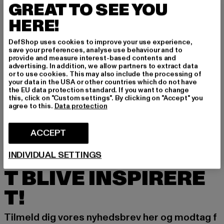
GREAT TO SEE YOU
HERE!
DefShop uses cookies to improve your use experience,
save your preferences, analyse use behaviour and to
provide and measure interest-based contents and
advertising. In addition, we allow partners to extract data
BRANDIT
or to use cookies. This may also include the processing of
Molle First Aid Pouch Large
your data in the USA or other countries which do not have
Nuværende pris: 142,00 DKK
142,00 DKK
the EU data protection standard. If you want to change
this, click on "Custom settings". By clicking on "Accept" you
agree to this.
Data protection
ACCEPT
TILMELD DIG FOR A
INDIVIDUAL SETTINGS
T BLIVE INSPIRERE
T!
Tilmeld dig vores nyhedsbrev her og modtag f