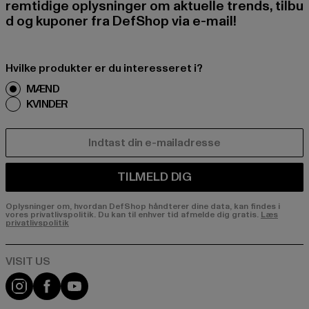
remtidige oplysninger om aktuelle trends, tilbu
d og kuponer fra DefShop via e-mail!
Hvilke produkter er du interesseret i?
MÆND
KVINDER
E-MAIL
TILMELD DIG
Oplysninger om, hvordan DefShop håndterer dine data, kan findes i
vores privatlivspolitik. Du kan til enhver tid afmelde dig gratis.
Læs
privatlivspolitik
Visit our Instagram page:
Visit our Facebook page:
Visit our YouTube channel: