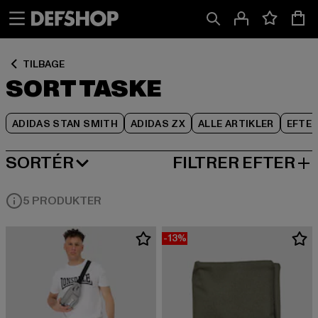
Spring
Spring
Spring
til
til
til
Indhold
Sidefod
Produktgitter
TILBAGE
SORT TASKE
ADIDAS STAN SMITH
ADIDAS ZX
ALLE ARTIKLER
EFTE
SORTÉR
FILTRER EFTER
MEST POPULÆRE
5 PRODUKTER
-13%