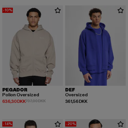
-10%
PEGADOR
DEF
Polion Oversized
Oversized
Nuværende pris: 636,30 DKK
Kampagnepris: 707,00 DKK
Nuværende pris: 361,56 DKK
636,30 DKK
707,00 DKK
361,56 DKK
-14%
-20%