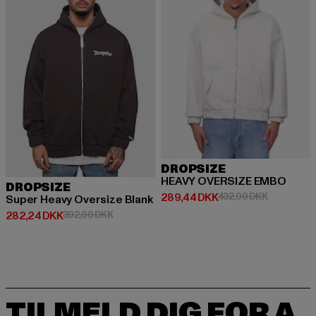
DROPSIZE
HEAVY OVERSIZE EMBO
DROPSIZE
Nuværende pris: 289,44 DKK
Kampagnepr
289,44 DKK
432,00 DKK
Super Heavy Oversize Blank
Nuværende pris: 282,24 DKK
Kampagnepris: 392,00 DKK
282,24 DKK
392,00 DKK
TILMELD DIG FOR A