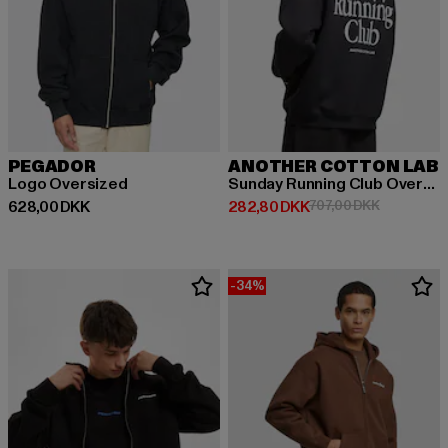
PEGADOR
ANOTHER COTTON LAB
Logo Oversized
Sunday Running Club Oversized
Nuværende pris: 628,00 DKK
Nuværende pris: 282,80 DKK
Kampagnepr
628,00 DKK
282,80 DKK
707,00 DKK
-34%