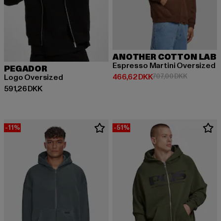
ANOTHER COTTON LAB
Espresso Martini Oversized
PEGADOR
Nuværende pris: 466,62 DKK
Kampagnepr
466,62 DKK
707,00 DKK
Logo Oversized
Nuværende pris: 591,26 DKK
591,26 DKK
-11%
-51%