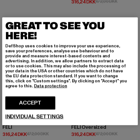
Nuværende pris: 316,24 DKK
Kampagnepr
316,24 DKK
472,00 DKK
GREAT TO SEE YOU
-33%
-33%
HERE!
DefShop uses cookies to improve your use experience,
save your preferences, analyse use behaviour and to
provide and measure interest-based contents and
advertising. In addition, we allow partners to extract data
or to use cookies. This may also include the processing of
your data in the USA or other countries which do not have
the EU data protection standard. If you want to change
this, click on "Custom settings". By clicking on "Accept" you
agree to this.
Data protection
ACCEPT
INDIVIDUAL SETTINGS
FELICIOUS
FELICIOUS
FELI
FELI Oversized
Nuværende pris: 316,24 DKK
Kampagnepris: 472,00 DKK
Nuværende pris: 316,24 DKK
Kampagnepr
316,24 DKK
472,00 DKK
316,24 DKK
472,00 DKK