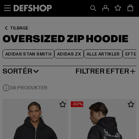
Spring
Spring
Spring
til
til
til
Indhold
Sidefod
Produktgitter
TILBAGE
OVERSIZED ZIP HOODIE
ADIDAS STAN SMITH
ADIDAS ZX
ALLE ARTIKLER
EFTE
SORTÉR
FILTRER EFTER
MEST POPULÆRE
38 PRODUKTER
-60%