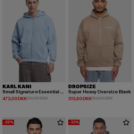
KARL KANI
DROPSIZE
Small Signature Essential Os
Super Heavy Oversize Blank
Nuværende pris: 473,00 DKK
Kampagnepris: 550,00 DKK
Nuværende pris: 313,60 DKK
Kampagnepr
473,00 DKK
550,00 DKK
313,60 DKK
392,00 DKK
-28%
-33%