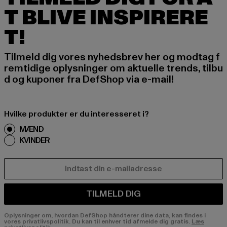
T BLIVE INSPIRERE
T!
Tilmeld dig vores nyhedsbrev her og modtag f
remtidige oplysninger om aktuelle trends, tilbu
d og kuponer fra DefShop via e-mail!
Hvilke produkter er du interesseret i?
MÆND
KVINDER
E-MAIL
TILMELD DIG
Oplysninger om, hvordan DefShop håndterer dine data, kan findes i
vores privatlivspolitik. Du kan til enhver tid afmelde dig gratis.
Læs