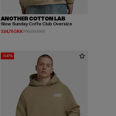
ANOTHER COTTON LAB
Slow Sunday Coffe Club Oversize
Nuværende pris: 324,76 DKK
Kampagnepris: 706,00 DKK
324,76 DKK
706,00 DKK
-54%