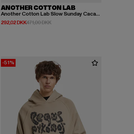
ANOTHER COTTON LAB
Another Cotton Lab Slow Sunday Cacao Club Kids Hoodie
Nuværende pris: 292,02 DKK
Kampagnepris: 471,00 DKK
292,02 DKK
471,00 DKK
-51%