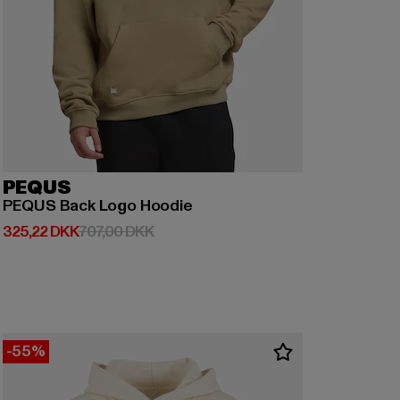
PEQUS
PEQUS Back Logo Hoodie
Nuværende pris: 325,22 DKK
Kampagnepris: 707,00 DKK
325,22 DKK
707,00 DKK
-55%