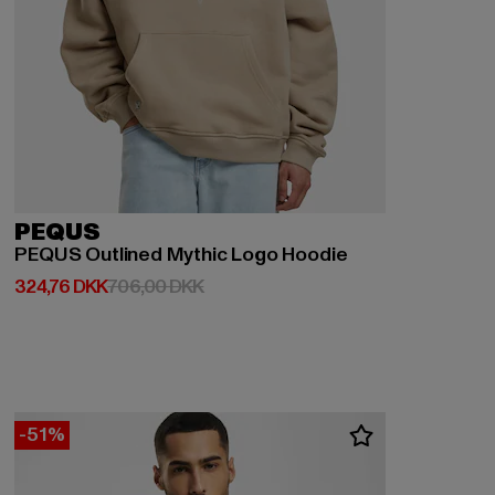
PEQUS
PEQUS Outlined Mythic Logo Hoodie
Nuværende pris: 324,76 DKK
Kampagnepris: 706,00 DKK
324,76 DKK
706,00 DKK
-51%