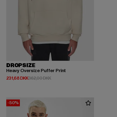
DROPSIZE
Heavy Oversize Puffer Print
Nuværende pris: 231,68 DKK
Kampagnepris: 362,00 DKK
231,68 DKK
362,00 DKK
-50%