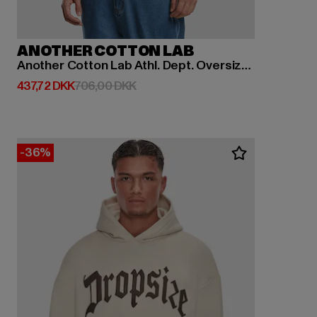
ANOTHER COTTON LAB
Another Cotton Lab Athl. Dept. Oversized Hoodie
Nuværende pris: 437,72 DKK
Kampagnepris: 706,00 DKK
437,72 DKK
706,00 DKK
-36%