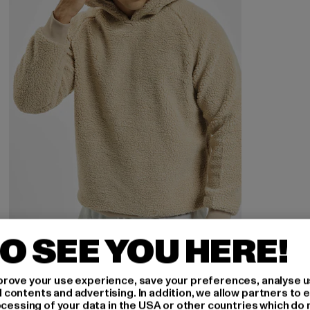
URBAN CLASSICS
O SEE YOU HERE!
Sherpa
Nuværende pris: 198,24 DKK
Kampagnepris: 472,00 DKK
198,24 DKK
472,00 DKK
rove your use experience, save your preferences, analyse u
ontents and advertising. In addition, we allow partners to e
ocessing of your data in the USA or other countries which do 