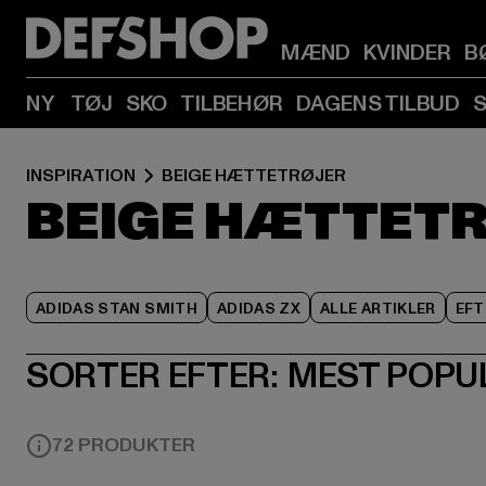
MÆND
KVINDER
B
NY
TØJ
SKO
TILBEHØR
DAGENS TILBUD
INSPIRATION
BEIGE HÆTTETRØJER
BEIGE HÆTTET
ADIDAS STAN SMITH
ADIDAS ZX
ALLE ARTIKLER
EFT
SORTER EFTER:
MEST POPU
72 PRODUKTER