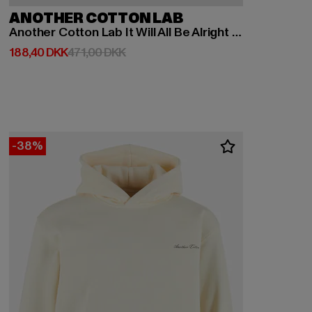
ANOTHER COTTON LAB
Another Cotton Lab It Will All Be Alright Kids Hoodie
Nuværende pris: 188,40 DKK
Kampagnepris: 471,00 DKK
188,40 DKK
471,00 DKK
-38%