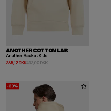
ANOTHER COTTON LAB
Another Racket Kids
Nuværende pris: 285,12 DKK
Kampagnepris: 432,00 DKK
285,12 DKK
432,00 DKK
-60%