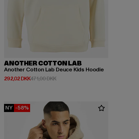
ANOTHER COTTON LAB
Another Cotton Lab Deuce Kids Hoodie
Nuværende pris: 292,02 DKK
Kampagnepris: 471,00 DKK
292,02 DKK
471,00 DKK
NY
-58%