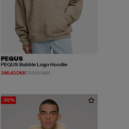
PEQUS
PEQUS Bubble Logo Hoodie
Nuværende pris: 346,43 DKK
Kampagnepris: 707,00 DKK
346,43 DKK
707,00 DKK
-35%