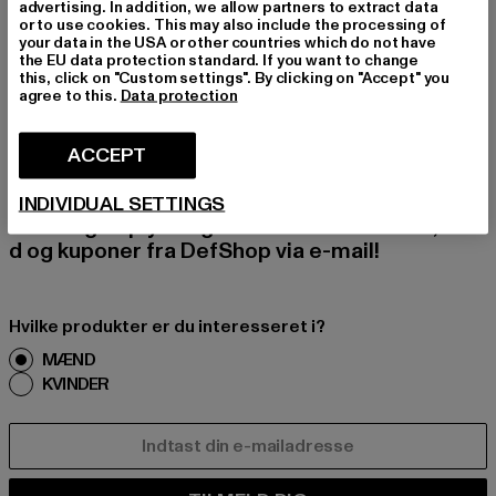
advertising. In addition, we allow partners to extract data
or to use cookies. This may also include the processing of
your data in the USA or other countries which do not have
TILMELD DIG FOR A
the EU data protection standard. If you want to change
this, click on "Custom settings". By clicking on "Accept" you
agree to this.
Data protection
T BLIVE INSPIRERE
T!
ACCEPT
Tilmeld dig vores nyhedsbrev her og modtag f
INDIVIDUAL SETTINGS
remtidige oplysninger om aktuelle trends, tilbu
d og kuponer fra DefShop via e-mail!
Hvilke produkter er du interesseret i?
MÆND
KVINDER
E-MAIL