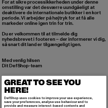
For at sikre processikkerheden under denne
omstilling var det desværre uundgåeligt at
deaktivere de internationale butikker i en kort
periode. Vi arbejder på højtryk for at få alle
markeder online igen trin for trin.
Du er velkommen til at tilmelde dig
nyhedsbrevet i footeren – der informerer vi dig,
så snart dit land er tilgængeligt igen.
Med venlig hilsen
Dit DefShop-team
GREAT TO SEE YOU
HERE!
DefShop uses cookies to improve your use experience,
save your preferences, analyse use behaviour and to
provide and measure interest-based contents and