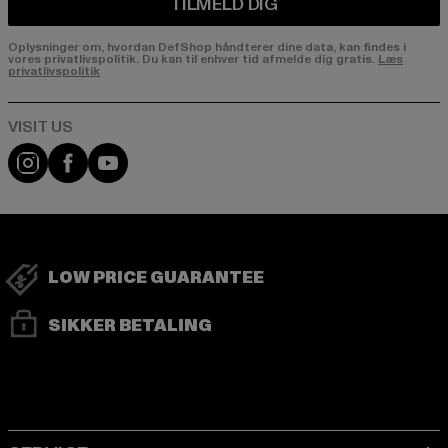
TILMELD DIG
Oplysninger om, hvordan DefShop håndterer dine data, kan findes i
vores privatlivspolitik. Du kan til enhver tid afmelde dig gratis.
Læs
privatlivspolitik
Visit our Instagram page:
Visit our Facebook page:
Visit our YouTube channel:
LOW PRICE GUARANTEE
SIKKER BETALING