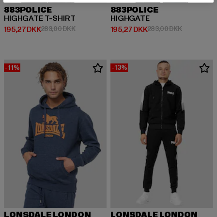
883POLICE
883POLICE
HIGHGATE T-SHIRT
HIGHGATE
Nuværende pris: 195,27 DKK
Kampagnepris: 283,00 DKK
Nuværende pris: 195,27 DKK
Kampagnepr
195,27 DKK
283,00 DKK
195,27 DKK
283,00 DKK
-11%
-13%
LONSDALE LONDON
LONSDALE LONDON