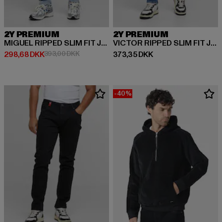
2Y PREMIUM
2Y PREMIUM
MIGUEL RIPPED SLIM FIT JEANS
VICTOR RIPPED SLIM FIT JEANS
Nuværende pris: 298,68 DKK
Kampagnepris: 393,00 DKK
Nuværende pris: 373,35 DKK
298,68 DKK
393,00 DKK
373,35 DKK
-40%