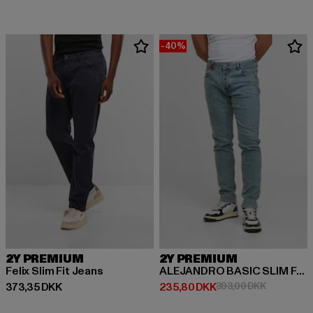
-40%
2Y PREMIUM
2Y PREMIUM
Felix Slim Fit Jeans
ALEJANDRO BASIC SLIM FIT JEANS
Nuværende pris: 373,35 DKK
Nuværende pris: 235,80 DKK
Kampagnep
373,35 DKK
235,80 DKK
393,00 DKK