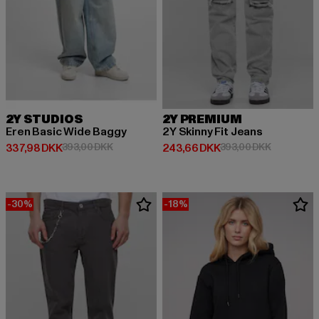
2Y STUDIOS
2Y PREMIUM
Eren Basic Wide Baggy
2Y Skinny Fit Jeans
Nuværende pris: 337,98 DKK
Kampagnepris: 393,00 DKK
Nuværende pris: 243,66 DKK
Kampagnep
337,98 DKK
393,00 DKK
243,66 DKK
393,00 DKK
-30%
-18%