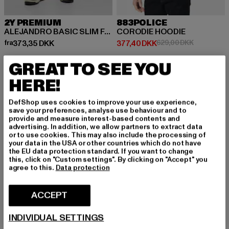
2Y PREMIUM
883POLICE
ALEJANDRO BASIC SLIM FIT JEANS
CORODIE HOODIE
Nuværende pris: Fra 373,35 DKK
Nuværende pris: 377,40 DKK
Kampagnepr
fra
373,35 DKK
377,40 DKK
629,00 DKK
GREAT TO SEE YOU
HERE!
-31%
-31%
DefShop uses cookies to improve your use experience,
save your preferences, analyse use behaviour and to
provide and measure interest-based contents and
advertising. In addition, we allow partners to extract data
or to use cookies. This may also include the processing of
your data in the USA or other countries which do not have
the EU data protection standard. If you want to change
this, click on "Custom settings". By clicking on "Accept" you
agree to this.
Data protection
ACCEPT
INDIVIDUAL SETTINGS