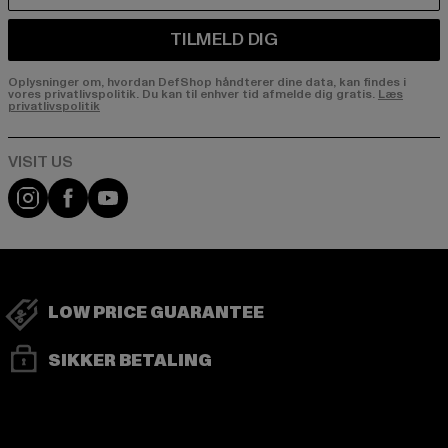
TILMELD DIG
Oplysninger om, hvordan DefShop håndterer dine data, kan findes i
vores privatlivspolitik. Du kan til enhver tid afmelde dig gratis.
Læs
privatlivspolitik
Visit our Instagram page:
Visit our Facebook page:
Visit our YouTube channel:
LOW PRICE GUARANTEE
SIKKER BETALING