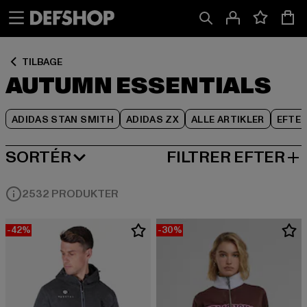
Spring
Spring
Spring
til
til
til
Indhold
Sidefod
Produktgitter
TILBAGE
AUTUMN ESSENTIALS
ADIDAS STAN SMITH
ADIDAS ZX
ALLE ARTIKLER
EFTE
SORTÉR
FILTRER EFTER
MEST POPULÆRE
2532 PRODUKTER
-42%
-30%