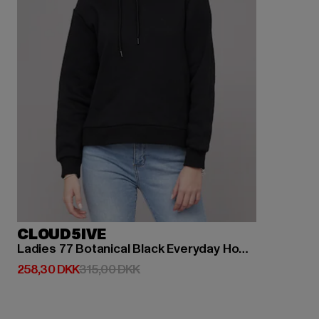
CLOUD5IVE
Ladies 77 Botanical Black Everyday Hoodie
Nuværende pris: 258,30 DKK
Kampagnepris: 315,00 DKK
258,30 DKK
315,00 DKK