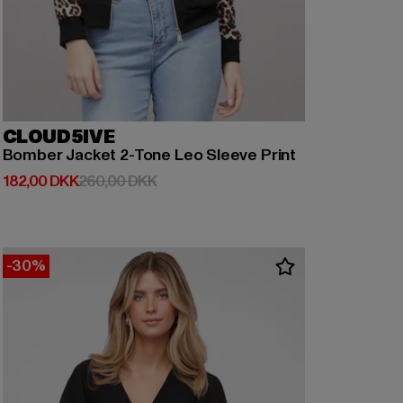
CLOUD5IVE
Bomber Jacket 2-Tone Leo Sleeve Print
Nuværende pris: 182,00 DKK
Kampagnepris: 260,00 DKK
182,00 DKK
260,00 DKK
-30%