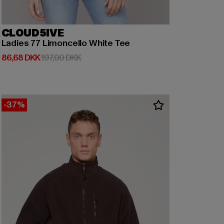
CLOUD5IVE
Ladies 77 Limoncello White Tee
Nuværende pris: 86,68 DKK
Kampagnepris: 197,00 DKK
86,68 DKK
197,00 DKK
-37%