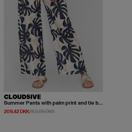
CLOUD5IVE
Summer Pants with palm print and tie belt
Nuværende pris: 209,42 DKK
Kampagnepris: 283,00 DKK
209,42 DKK
283,00 DKK