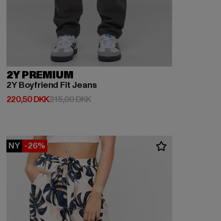
2Y PREMIUM
2Y Boyfriend Fit Jeans
Nuværende pris: 220,50 DKK
Kampagnepris: 315,00 DKK
220,50 DKK
315,00 DKK
NY
-26%