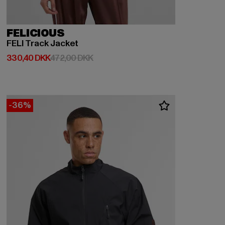
FELICIOUS
FELI Track Jacket
Nuværende pris: 330,40 DKK
Kampagnepris: 472,00 DKK
330,40 DKK
472,00 DKK
-36%