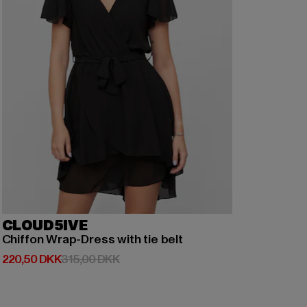
CLOUD5IVE
Chiffon Wrap-Dress with tie belt
Nuværende pris: 220,50 DKK
Kampagnepris: 315,00 DKK
220,50 DKK
315,00 DKK