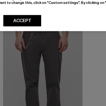
ant to change this, click on "Custom settings". By clicking on 
Nuværende pris: 267,24 DKK
Kampagnepris: 393,00 DKK
267,24 DKK
393,00 DKK
ACCEPT
-30%