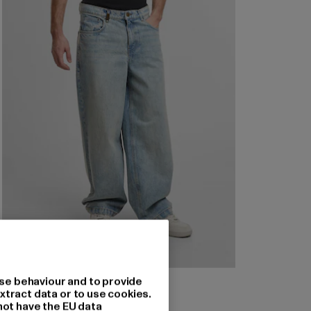
se behaviour and to provide
2Y STUDIOS
xtract data or to use cookies.
Eren Basic Wide Baggy
not have the EU data