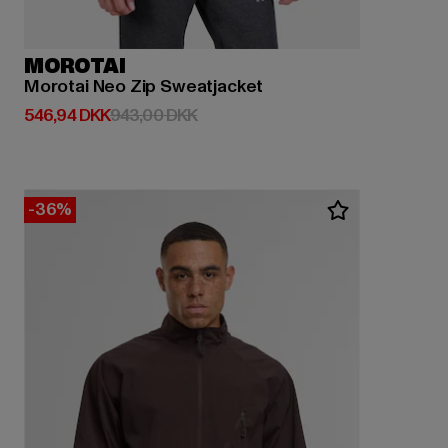
MOROTAI
Morotai Neo Zip Sweatjacket
Nuværende pris: 546,94 DKK
Kampagnepris: 943,00 DKK
546,94 DKK
943,00 DKK
-36%