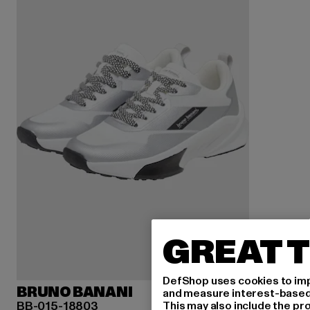
GREAT T
DefShop uses cookies to imp
BRUNO BANANI
and measure interest-based c
BB-015-18803
This may also include the pr