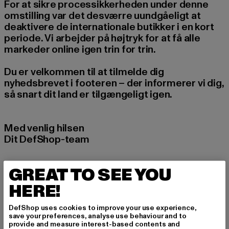
For at sikre processikkerheden under denne
omstilling var det desværre uundgåeligt at
deaktivere de internationale butikker i en kort
periode. Vi arbejder på højtryk for at få alle
markeder online igen trin for trin.
Du er velkommen til at tilmelde dig
nyhedsbrevet i footeren – der informerer vi dig,
så snart dit land er tilgængeligt igen.
Med venlig hilsen
Dit DefShop-team
GREAT TO SEE YOU
HERE!
DefShop uses cookies to improve your use experience,
save your preferences, analyse use behaviour and to
provide and measure interest-based contents and