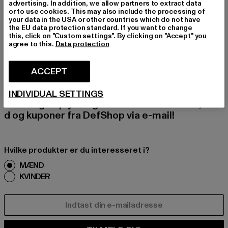
advertising. In addition, we allow partners to extract data
or to use cookies. This may also include the processing of
your data in the USA or other countries which do not have
TILMELD DIG FOR A
the EU data protection standard. If you want to change
this, click on "Custom settings". By clicking on "Accept" you
agree to this.
Data protection
T BLIVE INSPIRERE
T!
ACCEPT
Tilmeld dig vores nyhedsbrev her og modtag f
INDIVIDUAL SETTINGS
remtidige oplysninger om aktuelle trends, tilbu
d og kuponer fra DefShop via e-mail!
Hvilke produkter er du interesseret i?
MÆND
KVINDER
E-MAIL