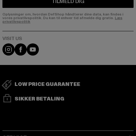
TILMELD DIG
Oplysninger om, hvordan DefShop håndterer dine data, kan findes i
vores privatlivspolitik. Du kan til enhver tid afmelde dig gratis.
Læs
privatlivspolitik
Visit our Instagram page:
Visit our Facebook page:
Visit our YouTube channel:
LOW PRICE GUARANTEE
SIKKER BETALING