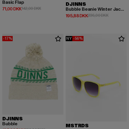
Basic Flap
DJINNS
Nuværende pris: 71,00 DKK
Kampagnepris: 142,00 DKK
71,00 DKK
142,00 DKK
Bubble Beanie Winter Jacquard
Nuværende pris: 195,88 DKK
Kampagnepr
195,88 DKK
236,00 DKK
-17%
NY
-56%
DJINNS
Bubble
MSTRDS