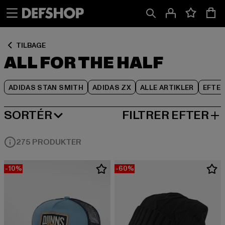
Spring
Spring
Spring
til
til
til
Indhold
Sidefod
Produktgitter
TILBAGE
ALL FOR THE HALF
ADIDAS STAN SMITH
ADIDAS ZX
ALLE ARTIKLER
EFTE
SORTÉR
FILTRER EFTER
MEST POPULÆRE
275 PRODUKTER
-10%
-60%