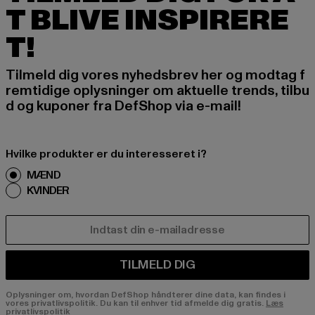
T BLIVE INSPIRERE
T!
Tilmeld dig vores nyhedsbrev her og modtag f
remtidige oplysninger om aktuelle trends, tilbu
d og kuponer fra DefShop via e-mail!
Hvilke produkter er du interesseret i?
MÆND
KVINDER
E-MAIL
TILMELD DIG
Oplysninger om, hvordan DefShop håndterer dine data, kan findes i
vores privatlivspolitik. Du kan til enhver tid afmelde dig gratis.
Læs
privatlivspolitik