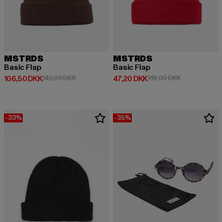
MSTRDS
MSTRDS
Basic Flap
Basic Flap
Nuværende pris: 106,50 DKK
Kampagnepris: 142,00 DKK
Nuværende pris: 47,20 DKK
Kampagnepris
106,50 DKK
142,00 DKK
47,20 DKK
118,00 DKK
-33%
-35%