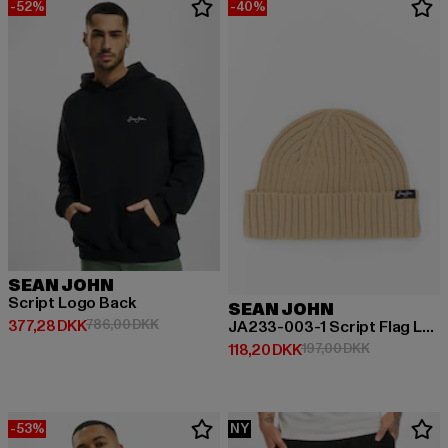
-52%
-40%
SEAN JOHN
Script Logo Back
SEAN JOHN
Nuværende pris: 377,28 DKK
Kampagnepris: 786,00 DKK
377,28 DKK
786,00 DKK
JA233-003-1 Script Flag Label Short Beanie
Nuværende pris: 118,20 DKK
Kampagnepri
118,20 DKK
197,00 DKK
-53%
NY