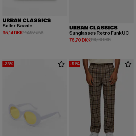
URBAN CLASSICS
Sailor Beanie
URBAN CLASSICS
Nuværende pris: 95,14 DKK
Kampagnepris: 142,00 DKK
95,14 DKK
142,00 DKK
Sunglasses Retro Funk UC
Nuværende pris: 76,70 DKK
Kampagnepris
76,70 DKK
118,00 DKK
-33%
-51%