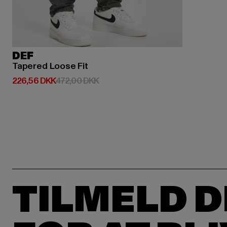
DEF
Tapered Loose Fit
Nuværende pris: 226,56 DKK
Kampagnepris: 472,00 DKK
226,56 DKK
472,00 DKK
TILMELD D