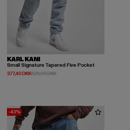
KARL KANI
Small Signature Tapered Five Pocket
Nuværende pris: 377,40 DKK
Kampagnepris: 629,00 DKK
377,40 DKK
629,00 DKK
-43%