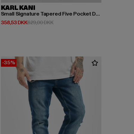
KARL KANI
Small Signature Tapered Five Pocket Denim Baggy
Nuværende pris: 358,53 DKK
Kampagnepris: 629,00 DKK
358,53 DKK
629,00 DKK
-35%