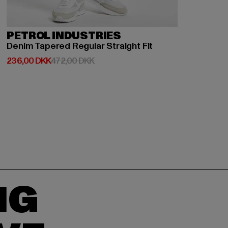
PETROL INDUSTRIES
Denim Tapered Regular Straight Fit
Nuværende pris: 236,00 DKK
Kampagnepris: 472,00 DKK
236,00 DKK
472,00 DKK
IG