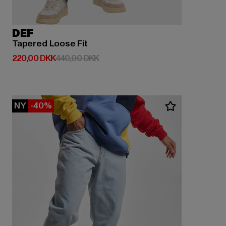
DEF
Tapered Loose Fit
Nuværende pris: 220,00 DKK
Kampagnepris: 440,00 DKK
220,00 DKK
440,00 DKK
NY
-40%