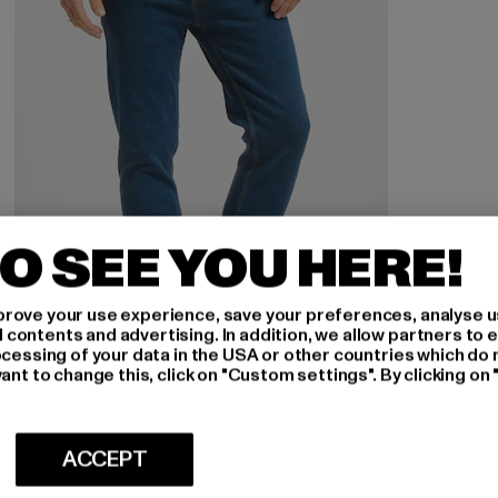
O SEE YOU HERE!
rove your use experience, save your preferences, analyse u
ontents and advertising. In addition, we allow partners to e
ocessing of your data in the USA or other countries which do 
ant to change this, click on "Custom settings". By clicking on 
2Y PREMIUM
Luan
ACCEPT
Nuværende pris: Fra 283,00 DKK
fra
283,00 DKK