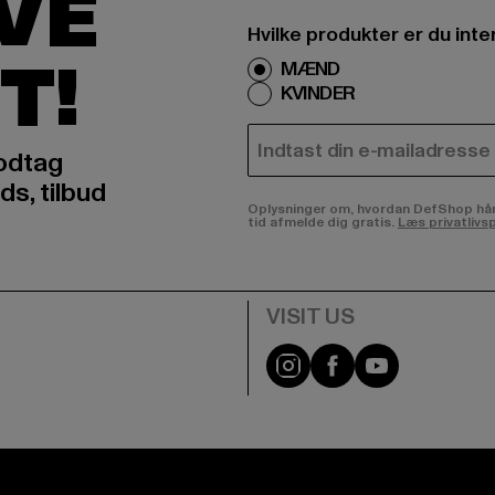
IVE
Hvilke produkter er du inte
T!
MÆND
KVINDER
E-MAIL
odtag
ds, tilbud
Oplysninger om, hvordan DefShop håndte
tid afmelde dig gratis.
Læs privatlivsp
Visit our Instagram pa
Visit our Facebo
Visit our Y