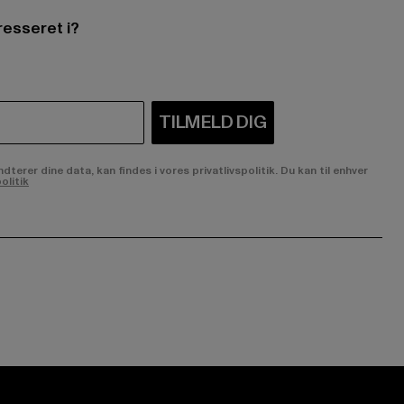
resseret i?
TILMELD DIG
rer dine data, kan findes i vores privatlivspolitik. Du kan til enhver
olitik
ge:
ok page:
ouTube channel: