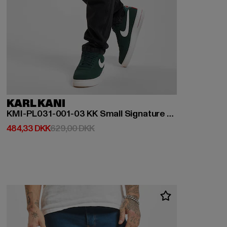
KARL KANI
KMI-PL031-001-03 KK Small Signature Tapered Five Pocket Denim
Nuværende pris: 484,33 DKK
Kampagnepris: 629,00 DKK
484,33 DKK
629,00 DKK