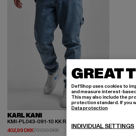
GREAT T
DefShop uses cookies to imp
and measure interest-based c
This may also include the pr
protection standard. If you w
Data protection
KARL KANI
KMI-PL043-091-10 KK Retro Tapered Workwear Denim
INDIVIDUAL SETTINGS
Nuværende pris: 402,99 DKK
Kampagnepris: 707,00 DKK
402,99 DKK
707,00 DKK