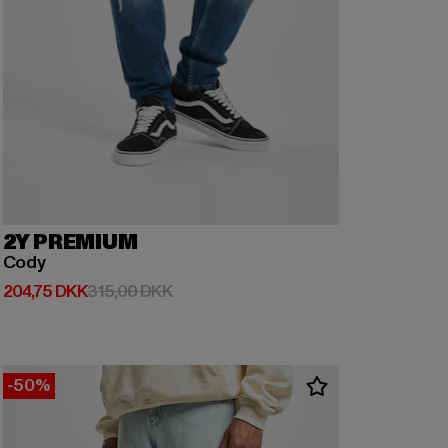
2Y PREMIUM
Cody
Nuværende pris: 204,75 DKK
Kampagnepris: 315,00 DKK
204,75 DKK
315,00 DKK
-50%