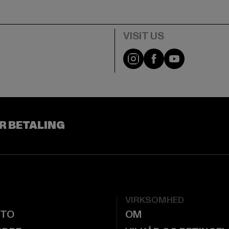
Visit our Instagram pa
Visit our Facebo
Visit our Y
R BETALING
VIRKSOMHED
NTO
OM