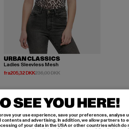
URBAN CLASSICS
Ladies Sleevless Mesh
Nuværende pris: Fra 205,32 DKK
Kampagnepris: 236,00 DKK
fra
205,32 DKK
236,00 DKK
O SEE YOU HERE!
rove your use experience, save your preferences, analyse u
ontents and advertising. In addition, we allow partners to e
ocessing of your data in the USA or other countries which do 