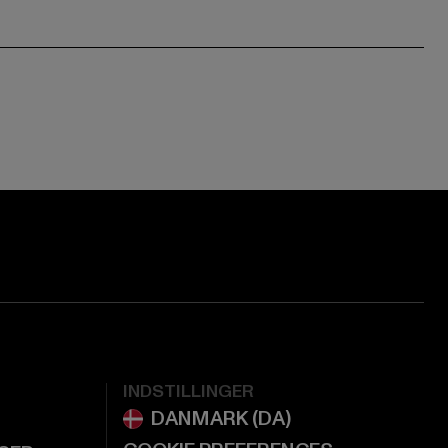
ge:
ok page:
ouTube channel:
INDSTILLINGER