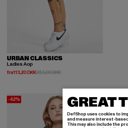
URBAN CLASSICS
Ladies Aop
Nuværende pris: Fra 113,20 DKK
Kampagnepris: 283,00 DKK
fra
113,20 DKK
283,00 DKK
GREAT T
-42%
DefShop uses cookies to imp
and measure interest-based c
This may also include the pr