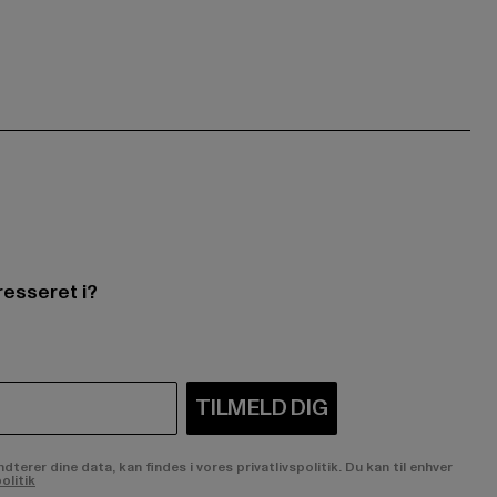
resseret i?
TILMELD DIG
rer dine data, kan findes i vores privatlivspolitik. Du kan til enhver
olitik