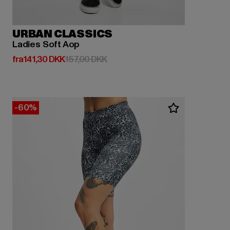
URBAN CLASSICS
Ladies Soft Aop
Nuværende pris: Fra 141,30 DKK
Kampagnepris: 157,00 DKK
fra
141,30 DKK
157,00 DKK
-60%