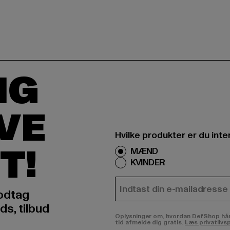
IG
IVE
Hvilke produkter er du inte
T!
MÆND
KVINDER
E-MAIL
odtag
ds, tilbud
Oplysninger om, hvordan DefShop håndte
tid afmelde dig gratis.
Læs privatlivsp