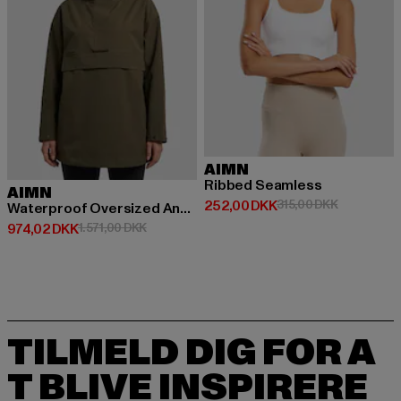
AIMN
Ribbed Seamless
AIMN
Nuværende pris: 252,00 DKK
Kampagnepr
252,00 DKK
315,00 DKK
Waterproof Oversized Anorak
Nuværende pris: 974,02 DKK
Kampagnepris: 1.571,00 DKK
974,02 DKK
1.571,00 DKK
TILMELD DIG FOR A
T BLIVE INSPIRERE