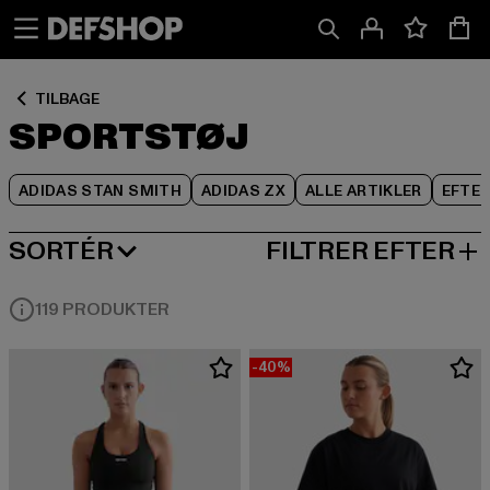
Spring
Spring
Spring
til
til
til
Indhold
Sidefod
Produktgitter
TILBAGE
SPORTSTØJ
ADIDAS STAN SMITH
ADIDAS ZX
ALLE ARTIKLER
EFTE
SORTÉR
FILTRER EFTER
MEST POPULÆRE
119 PRODUKTER
-40%