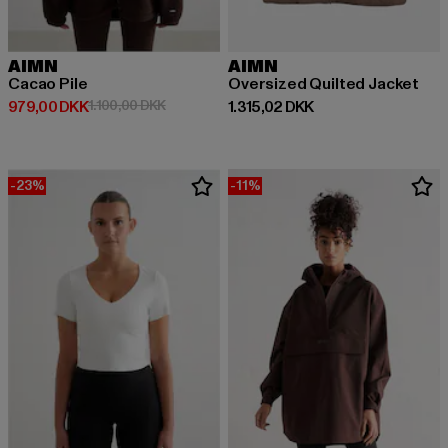
AIMN
AIMN
Cacao Pile
Oversized Quilted Jacket
Nuværende pris: 979,00 DKK
Kampagnepris: 1.100,00 DKK
Nuværende pris: 1.315,02 DKK
979,00 DKK
1.100,00 DKK
1.315,02 DKK
-23%
-11%