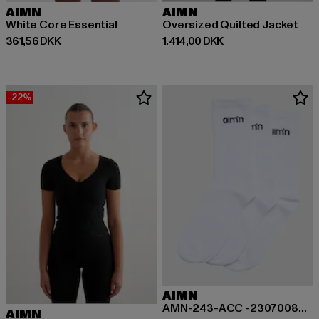
AIMN
AIMN
White Core Essential
Oversized Quilted Jacket
Nuværende pris: 361,56 DKK
Nuværende pris: 1.414,00 DKK
361,56 DKK
1.414,00 DKK
-22%
AIMN
AMN-243-ACC -23070082-017 AIMN Logo Socks 3-Pack
AIMN