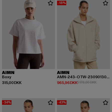
-18%
AIMN
AIMN
Boxy
AMN-243-OTW-23090130-123 AIMN Pile Jacket
Nuværende pris: 315,00 DKK
Nuværende pris: 965,96 DKK
Kampagnep
315,00 DKK
965,96 DKK
1.178,00 DKK
-34%
-43%