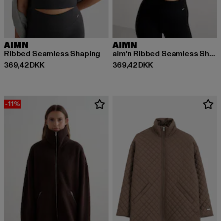
AIMN
AIMN
Ribbed Seamless Shaping
aim'n Ribbed Seamless Shaping Bralette
Nuværende pris: 369,42 DKK
Nuværende pris: 369,42 DKK
369,42 DKK
369,42 DKK
-11%