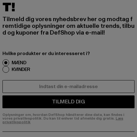
T!
Tilmeld dig vores nyhedsbrev her og modtag f
remtidige oplysninger om aktuelle trends, tilbu
d og kuponer fra DefShop via e-mail!
Hvilke produkter er du interesseret i?
MÆND
KVINDER
E-MAIL
TILMELD DIG
Oplysninger om, hvordan DefShop håndterer dine data, kan findes i
vores privatlivspolitik. Du kan til enhver tid afmelde dig gratis.
Læs
privatlivspolitik