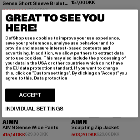
Nuværende pris: 157,00 DKK
157,00 DKK
Sense Short Sleeve Bralette
Nuværende pris: 368,16 DKK
Kampagnepris: 472,00 DKK
368,16 DKK
472,00 DKK
GREAT TO SEE YOU
HERE!
-34%
-20%
DefShop uses cookies to improve your use experience,
save your preferences, analyse use behaviour and to
provide and measure interest-based contents and
advertising. In addition, we allow partners to extract data
or to use cookies. This may also include the processing of
your data in the USA or other countries which do not have
the EU data protection standard. If you want to change
this, click on "Custom settings". By clicking on "Accept" you
agree to this.
Data protection
ACCEPT
INDIVIDUAL SETTINGS
AIMN
AIMN
AIMN Sense Wide Pants
Sculpting Zip Jacket
Nuværende pris: 415,14 DKK
Kampagnepris: 629,00 DKK
Nuværende pris: 503,20 DKK
Kampagnep
415,14 DKK
629,00 DKK
503,20 DKK
629,00 DKK