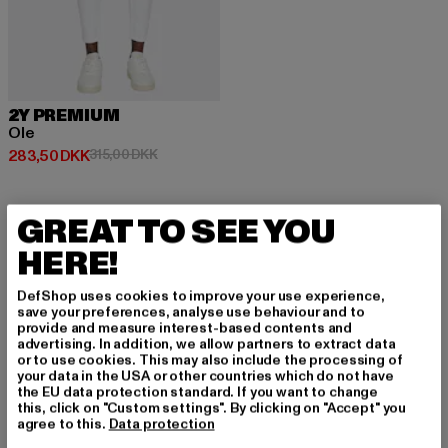
2Y PREMIUM
Ole
Nuværende pris: 283,50 DKK
Kampagnepris: 315,00 DKK
283,50 DKK
315,00 DKK
GREAT TO SEE YOU
HERE!
TILMELD DIG FOR A
DefShop uses cookies to improve your use experience,
save your preferences, analyse use behaviour and to
T BLIVE INSPIRERE
provide and measure interest-based contents and
advertising. In addition, we allow partners to extract data
T!
or to use cookies. This may also include the processing of
your data in the USA or other countries which do not have
the EU data protection standard. If you want to change
Tilmeld dig vores nyhedsbrev her og modtag f
this, click on "Custom settings". By clicking on "Accept" you
agree to this.
Data protection
remtidige oplysninger om aktuelle trends, tilbu