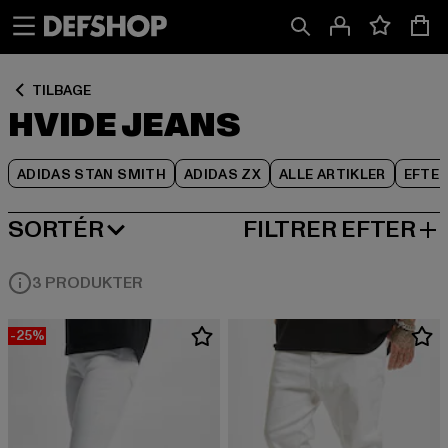
Spring
Spring
Spring
til
til
til
Indhold
Sidefod
Produktgitter
TILBAGE
HVIDE JEANS
ADIDAS STAN SMITH
ADIDAS ZX
ALLE ARTIKLER
EFTE
SORTÉR
FILTRER EFTER
MEST POPULÆRE
3 PRODUKTER
-25%