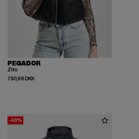
PEGADOR
Zito
Nuværende pris: 730,98 DKK
730,98 DKK
-48%