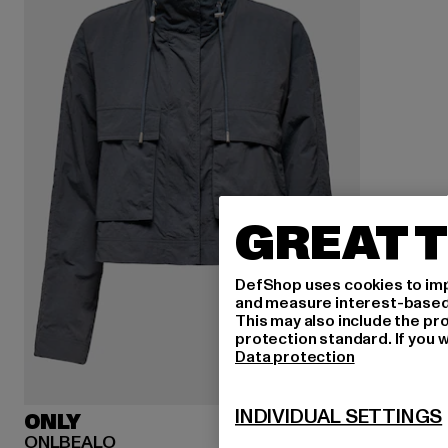
GREAT T
DefShop uses cookies to imp
and measure interest-based c
This may also include the pr
protection standard. If you w
Data protection
INDIVIDUAL SETTINGS
ONLY
ONLBEALO