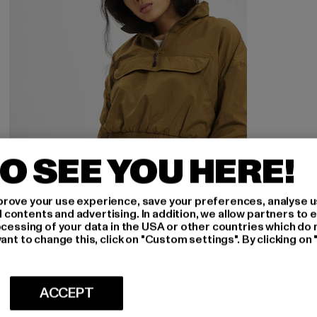
O SEE YOU HERE!
rove your use experience, save your preferences, analyse u
ontents and advertising. In addition, we allow partners to e
ocessing of your data in the USA or other countries which do 
ant to change this, click on "Custom settings". By clicking on 
URBAN CLASSICS
Ladies Cropped Crinkle Nylon Pull Over
ACCEPT
Nuværende pris: 163,80 DKK
Kampagnepris: 315,00 DKK
163,80 DKK
315,00 DKK