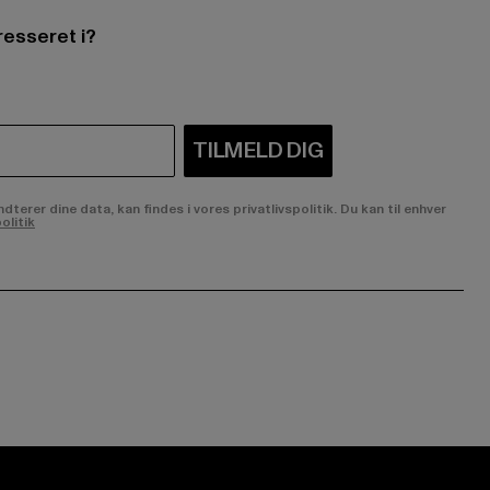
resseret i?
TILMELD DIG
rer dine data, kan findes i vores privatlivspolitik. Du kan til enhver
olitik
ge:
ok page:
ouTube channel: