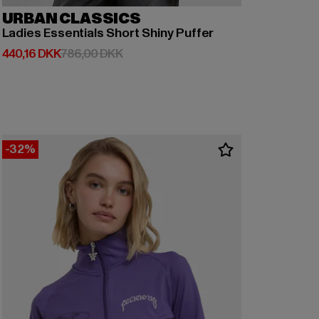
URBAN CLASSICS
Ladies Essentials Short Shiny Puffer
Nuværende pris: 440,16 DKK
Kampagnepris: 786,00 DKK
440,16 DKK
786,00 DKK
-32%