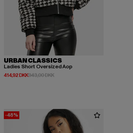
URBAN CLASSICS
Ladies Short Oversized Aop
Nuværende pris: 414,92 DKK
Kampagnepris: 943,00 DKK
414,92 DKK
943,00 DKK
-48%