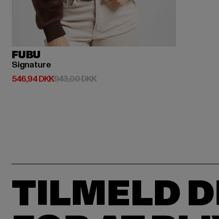
FUBU
Signature
Nuværende pris: 546,94 DKK
Kampagnepris: 943,00 DKK
546,94 DKK
943,00 DKK
TILMELD D