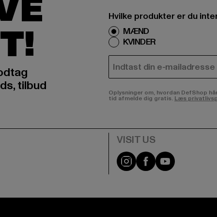
IVE
Hvilke produkter er du inte
T!
MÆND
KVINDER
E-MAIL
odtag
ds, tilbud
Oplysninger om, hvordan DefShop håndte
tid afmelde dig gratis.
Læs privatlivsp
Visit our Instagram pa
Visit our Facebo
Visit our Y