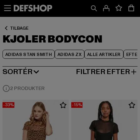
Spring
Spring
Spring
til
til
til
Indhold
Sidefod
Produktgitter
TILBAGE
KJOLER BODYCON
ADIDAS STAN SMITH
ADIDAS ZX
ALLE ARTIKLER
EFTE
SORTÉR
FILTRER EFTER
MEST POPULÆRE
2 PRODUKTER
-33%
-15%