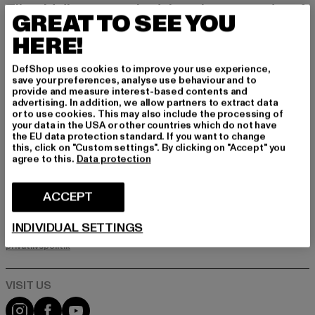
Tilmeld dig vores nyhedsbrev her og modtag f
GREAT TO SEE YOU
remtidige oplysninger om aktuelle trends, tilbu
d og kuponer fra DefShop via e-mail!
HERE!
DefShop uses cookies to improve your use experience,
save your preferences, analyse use behaviour and to
Hvilke produkter er du interesseret i?
provide and measure interest-based contents and
advertising. In addition, we allow partners to extract data
MÆND
or to use cookies. This may also include the processing of
KVINDER
your data in the USA or other countries which do not have
the EU data protection standard. If you want to change
this, click on "Custom settings". By clicking on "Accept" you
agree to this.
Data protection
E-MAIL
ACCEPT
TILMELD DIG
INDIVIDUAL SETTINGS
Oplysninger om, hvordan DefShop håndterer dine data, kan findes i
vores privatlivspolitik. Du kan til enhver tid afmelde dig gratis.
Læs
privatlivspolitik
Visit our Instagram page:
Visit our Facebook page:
Visit our YouTube channel: