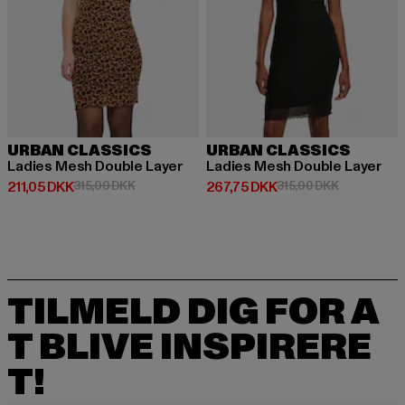
URBAN CLASSICS
URBAN CLASSICS
Ladies Mesh Double Layer
Ladies Mesh Double Layer
Nuværende pris: 211,05 DKK
Kampagnepris: 315,00 DKK
Nuværende pris: 267,75 DKK
Kampagnepri
211,05 DKK
315,00 DKK
267,75 DKK
315,00 DKK
TILMELD DIG FOR A
T BLIVE INSPIRERE
T!