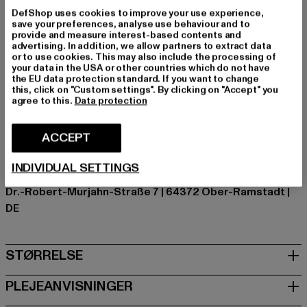
Typer af lukningstyper: skjult lynlås
DefShop uses cookies to improve your use experience,
save your preferences, analyse use behaviour and to
Detaljer: Møntlomme, Baglomme, Lomme med slids
provide and measure interest-based contents and
Skær: Løs pasform
advertising. In addition, we allow partners to extract data
or to use cookies. This may also include the processing of
Mærke: DEF
your data in the USA or other countries which do not have
Kategori: Loose Fit Jeans
the EU data protection standard. If you want to change
this, click on "Custom settings". By clicking on "Accept" you
Farve: blau
agree to this.
Data protection
Producentens farve: midblue washed
Materialesammensætning: 100% Bomuld
ACCEPT
Art.nr: DFJS193-03638
INDIVIDUAL SETTINGS
Producent: TB International GmbH |
info@tbint.de
Dr.-Robert-Murjahn-Straße 7 | 64372 Ober-Ramstadt |
DE
STØRRELSE
PLEJEANVISNINGER