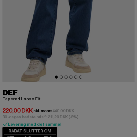
DEF
Tapered Loose Fit
Nuværende pris: 220,00 DKK
220,00 DKK
Kampagnepris: 440,00 DKK
inkl. moms
440,00 DKK
30-dages bedste pris**: 211,20 DKK
(-5%)
Levering med det samme!
RABAT SLUTTER OM