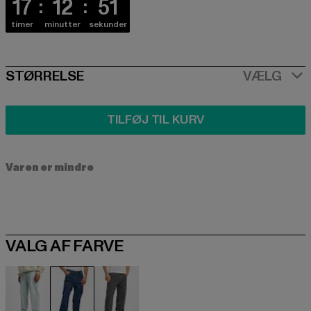
17
12
50
timer
minutter
sekunder
SIZE
STØRRELSE
VÆLG
TILFØJ TIL KURV
Varen er mindre
VALG AF FARVE