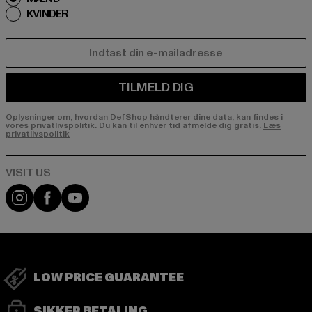
KVINDER
E-MAIL
TILMELD DIG
Oplysninger om, hvordan DefShop håndterer dine data, kan findes i
vores privatlivspolitik. Du kan til enhver tid afmelde dig gratis.
Læs
privatlivspolitik
Visit our Instagram page:
Visit our Facebook page:
Visit our YouTube channel:
LOW PRICE GUARANTEE
SIKKER BETALING