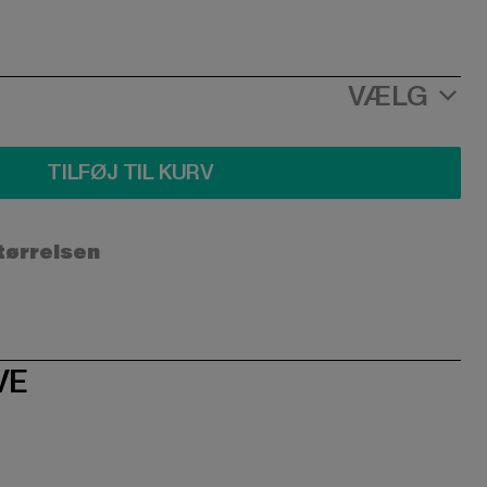
VÆLG
TILFØJ TIL KURV
størrelsen
VE