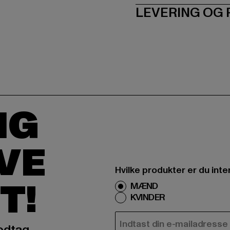
LEVERING OG
IG
IVE
Hvilke produkter er du inte
T!
MÆND
KVINDER
E-MAIL
odtag