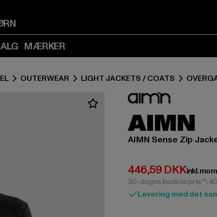
Spring
Spring
til
til
ØRN
Indhold
Sidefod
(Tryk
(Tryk
SALG
MÆRKER
på
på
Enter)
Enter)
EL
OUTERWEAR
LIGHT JACKETS / COATS
OVERG
AIMN
AIMN Sense Zip Jack
Nuværende pris: 
446,59 DKK
inkl. mo
30-dages bedste pris**: 4
Levering med det sa