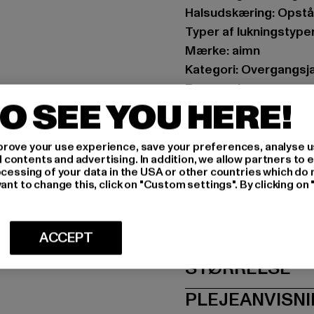
Halsudskæring: Opst
Typer af lukningstyper
Mærke: aimn
Kategori: Overgangsj
Farve: schwarz
O SEE YOU HERE!
Producentens farve: 
Materialesammensætn
Art.nr: PD00002804-
rove your use experience, save your preferences, analyse u
ontents and advertising. In addition, we allow partners to e
ocessing of your data in the USA or other countries which do 
Producent: Urban Sty
ant to change this, click on "Custom settings". By clicking on 
agentur@urbanstyle
Schanzenstraße 41 | 5
ACCEPT
STØRRELSE
PLEJEANVISN