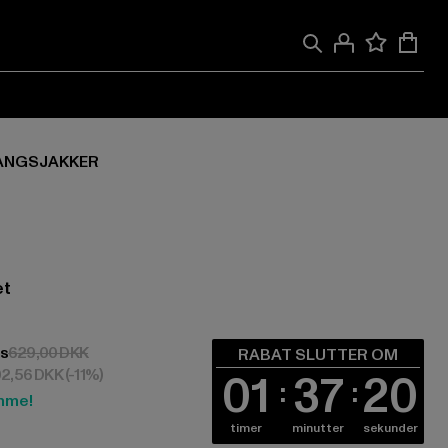
ANGSJAKKER
et
446,59 DKK
Kampagnepris: 629,00 DKK
ms
629,00 DKK
RABAT SLUTTER OM
02,56 DKK
(-11%)
01
37
20
mme!
timer
minutter
sekunder