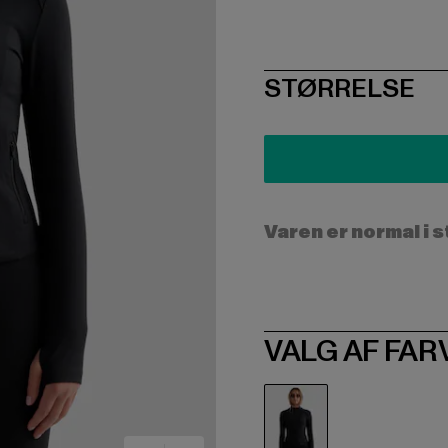
SIZE
STØRRELSE
Varen er normal i 
VALG AF FAR