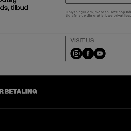
ds, tilbud
Oplysninger om, hvordan DefShop håndte
tid afmelde dig gratis.
Læs privatlivsp
Visit our Instagram pa
Visit our Facebo
Visit our Y
R BETALING