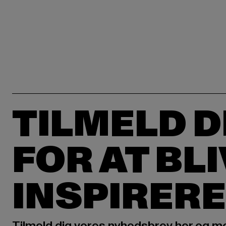
TILMELD D
FOR AT BL
INSPIRERE
Tilmeld dig vores nyhedsbrev her og m