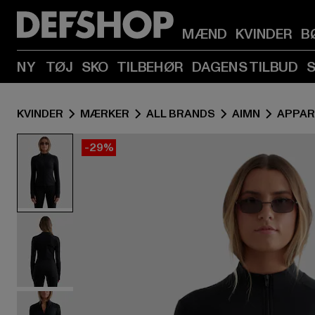
MÆND
KVINDER
B
NY
TØJ
SKO
TILBEHØR
DAGENS TILBUD
KVINDER
MÆRKER
ALL BRANDS
AIMN
APPAR
-29%