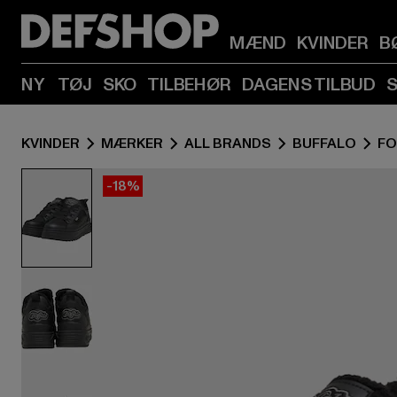
MÆND
KVINDER
B
NY
TØJ
SKO
TILBEHØR
DAGENS TILBUD
KVINDER
MÆRKER
ALL BRANDS
BUFFALO
F
-18%