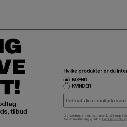
IG
IVE
Hvilke produkter er du inte
T!
MÆND
KVINDER
E-MAIL
odtag
ds, tilbud
Oplysninger om, hvordan DefShop håndte
tid afmelde dig gratis.
Læs privatlivsp