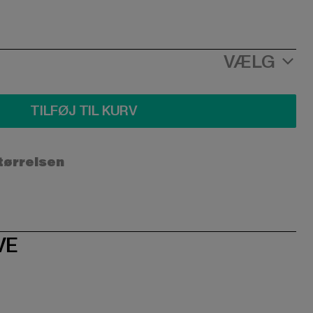
VÆLG
TILFØJ TIL KURV
størrelsen
VE