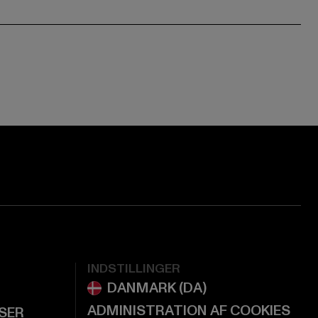
ge:
ok page:
ouTube channel:
INDSTILLINGER
ADMINISTRATION AF COOKIES
LSER