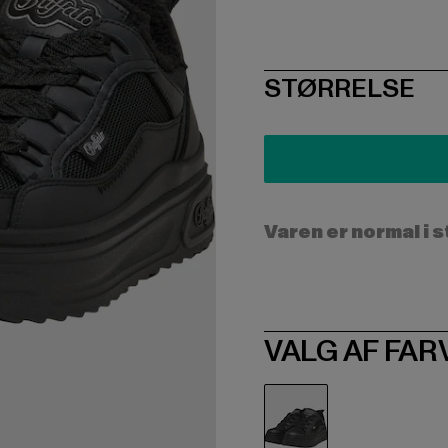
SIZE
STØRRELSE
Varen er normal i 
VALG AF FAR