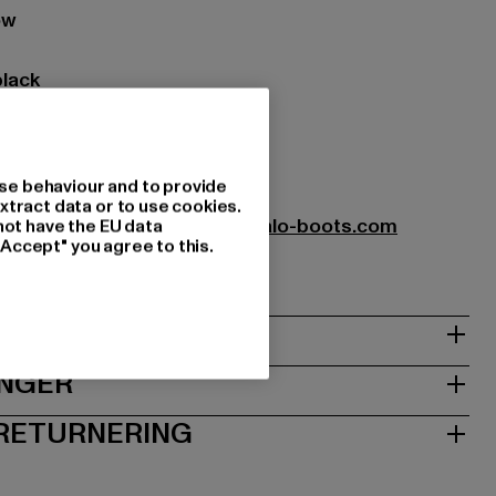
ow
black
: andet materiale
, Tekstil
7
se behaviour and to provide
xtract data or to use cookies.
oots GmbH |
service-de@buffalo-boots.com
not have the EU data
"Accept" you agree to this.
1063 Köln | DE
INGER
 RETURNERING