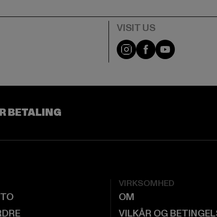
Visit our Instagram pa
Visit our Facebo
Visit our Y
R BETALING
VIRKSOMHED
NTO
OM
RDRE
VILKÅR OG BETINGE