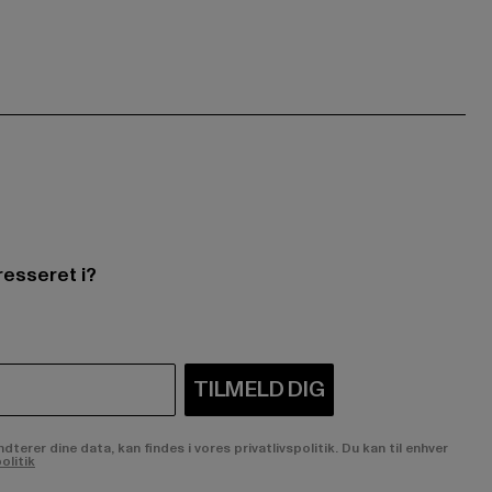
resseret i?
TILMELD DIG
rer dine data, kan findes i vores privatlivspolitik. Du kan til enhver
olitik