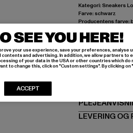
Kategori: Sneakers L
Farve: schwarz
Producentens farve: 
Materiale i overdelen
O SEE YOU HERE!
Foring: andet materiale
Art.nr: 1636641-0000
rove your use experience, save your preferences, analyse u
ontents and advertising. In addition, we allow partners to e
Producent: Buffalo B
ocessing of your data in the USA or other countries which do 
ant to change this, click on "Custom settings". By clicking on 
Schanzenstraße 41 | 5
STØRRELSE
ACCEPT
PLEJEANVISN
LEVERING OG