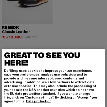
REEBOK
Classic Leather
Nuværende pris: 188,40 DKK
Kampagnepris: 471,00 DKK
188,40 DKK
471,00 DKK
GREAT TO SEE YOU
HERE!
TILMELD DIG FOR A
DefShop uses cookies to improve your use experience,
save your preferences, analyse use behaviour and to
T BLIVE INSPIRERE
provide and measure interest-based contents and
advertising. In addition, we allow partners to extract data
T!
or to use cookies. This may also include the processing of
your data in the USA or other countries which do not have
the EU data protection standard. If you want to change
Tilmeld dig vores nyhedsbrev her og modtag f
this, click on "Custom settings". By clicking on "Accept" you
agree to this.
Data protection
remtidige oplysninger om aktuelle trends, tilbu