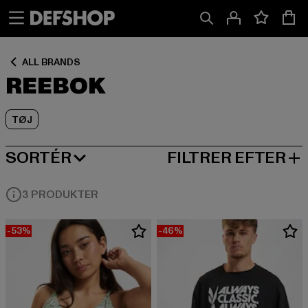
Spring
Spring
Spring
til
til
til
Indhold
Sidefod
Produktgitter
ALL BRANDS
REEBOK
TØJ
SORTÉR
FILTRER EFTER
MEST POPULÆRE
3 PRODUKTER
-53%
-46%