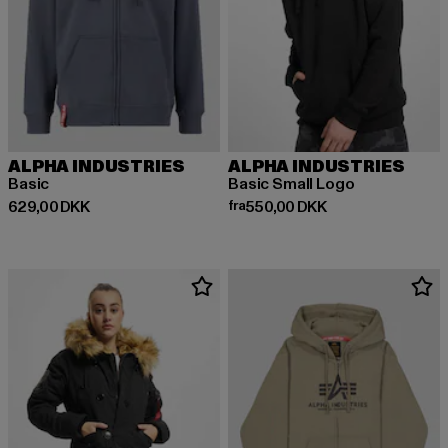
ALPHA INDUSTRIES
ALPHA INDUSTRIES
Basic
Basic Small Logo
Nuværende pris: 629,00 DKK
Nuværende pris: Fra 550,00 DK
629,00 DKK
fra
550,00 DKK