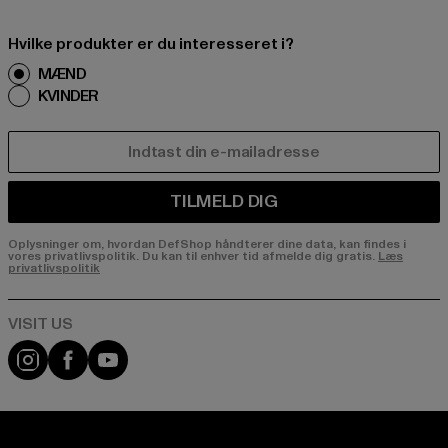
Hvilke produkter er du interesseret i?
MÆND
KVINDER
E-MAIL
TILMELD DIG
Oplysninger om, hvordan DefShop håndterer dine data, kan findes i
vores privatlivspolitik. Du kan til enhver tid afmelde dig gratis.
Læs
privatlivspolitik
Visit our Instagram page:
Visit our Facebook page:
Visit our YouTube channel: