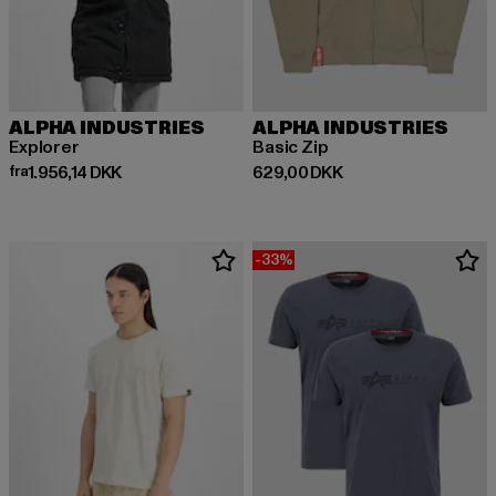
ALPHA INDUSTRIES
ALPHA INDUSTRIES
Explorer
Basic Zip
Nuværende pris: Fra 1.956,14 DKK
Nuværende pris: 629,00 DKK
fra
1.956,14 DKK
629,00 DKK
-33%