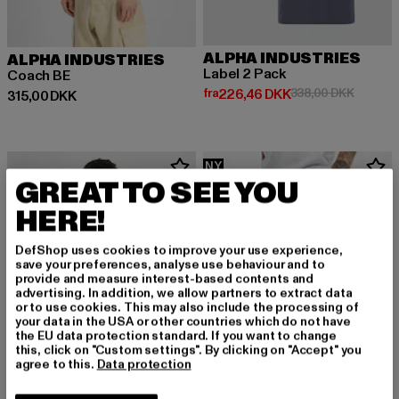
ALPHA INDUSTRIES
ALPHA INDUSTRIES
Label 2 Pack
Coach BE
Nuværende pris: Fra 226,46 DK
Kampagn
fra
226,46 DKK
338,00 DKK
Nuværende pris: 315,00 DKK
315,00 DKK
NY
GREAT TO SEE YOU
HERE!
DefShop uses cookies to improve your use experience,
save your preferences, analyse use behaviour and to
provide and measure interest-based contents and
advertising. In addition, we allow partners to extract data
or to use cookies. This may also include the processing of
your data in the USA or other countries which do not have
the EU data protection standard. If you want to change
this, click on "Custom settings". By clicking on "Accept" you
agree to this.
Data protection