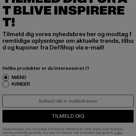
T BLIVE INSPIRERE
T!
Tilmeld dig vores nyhedsbrev her og modtag f
remtidige oplysninger om aktuelle trends, tilbu
d og kuponer fra DefShop via e-mail!
Hvilke produkter er du interesseret i?
MÆND
KVINDER
E-MAIL
TILMELD DIG
Oplysninger om, hvordan DefShop håndterer dine data, kan findes i
vores privatlivspolitik. Du kan til enhver tid afmelde dig gratis.
Læs