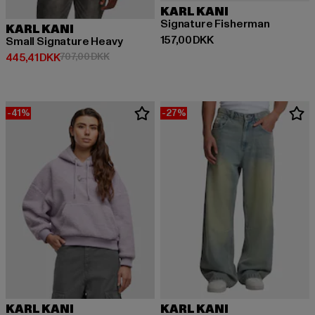
KARL KANI
Signature Fisherman
KARL KANI
Nuværende pris: 157,00 DKK
157,00 DKK
Small Signature Heavy
Nuværende pris: 445,41 DKK
Kampagnepris: 707,00 DKK
445,41 DKK
707,00 DKK
-41%
-27%
KARL KANI
KARL KANI