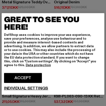
Metal Signature Teddy Oversized
Original Denim
Nuværende pris: 371,11 DKK
Kampagnepris: 629,00 DKK
Nuværende pris: 516,11 DKK
Kampagnepris
371,11 DKK
629,00 DKK
516,11 DKK
707,00 DKK
GREAT TO SEE YOU
HERE!
-33%
-24%
DefShop uses cookies to improve your use experience,
save your preferences, analyse use behaviour and to
provide and measure interest-based contents and
advertising. In addition, we allow partners to extract data
or to use cookies. This may also include the processing of
your data in the USA or other countries which do not have
the EU data protection standard. If you want to change
this, click on "Custom settings". By clicking on "Accept" you
agree to this.
Data protection
ACCEPT
INDIVIDUAL SETTINGS
KARL KANI
KARL KANI
Small Signature Heavy Jersey Boxy T-Shirt
KMI-PL063-090-13 KK Retro Baggy Workwear Denim
Nuværende pris: 211,05 DKK
Kampagnepris: 315,00 DKK
Nuværende pris: 537,32 DKK
Kampagnepr
211,05 DKK
315,00 DKK
537,32 DKK
707,00 DKK