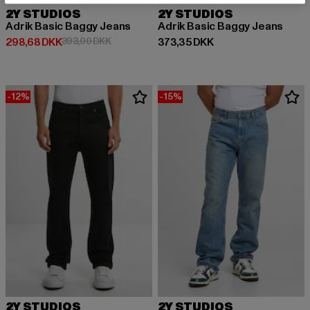
2Y STUDIOS
2Y STUDIOS
Adrik Basic Baggy Jeans
Adrik Basic Baggy Jeans
Nuværende pris: 298,68 DKK
Kampagnepris: 393,00 DKK
Nuværende pris: 373,35 DKK
298,68 DKK
393,00 DKK
373,35 DKK
-12%
-15%
2Y STUDIOS
2Y STUDIOS