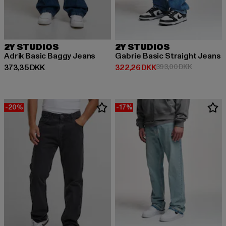
2Y STUDIOS
2Y STUDIOS
Adrik Basic Baggy Jeans
Gabrie Basic Straight Jeans
Nuværende pris: 373,35 DKK
Nuværende pris: 322,26 DKK
Kampagnep
373,35 DKK
322,26 DKK
393,00 DKK
-20%
-17%