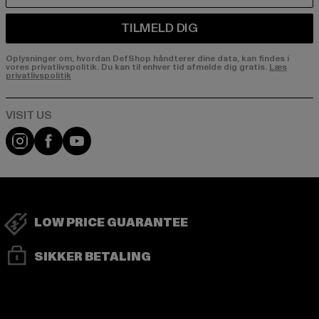
TILMELD DIG
Oplysninger om, hvordan DefShop håndterer dine data, kan findes i
vores privatlivspolitik. Du kan til enhver tid afmelde dig gratis.
Læs
privatlivspolitik
Visit our Instagram page:
Visit our Facebook page:
Visit our YouTube channel:
LOW PRICE GUARANTEE
SIKKER BETALING