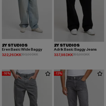
2Y STUDIOS
2Y STUDIOS
Eren Basic Wide Baggy
Adrik Basic Baggy Jeans
Nuværende pris: 322,26 DKK
Kampagnepris: 393,00 DKK
Nuværende pris: 337,98 DKK
Kampagnepr
322,26 DKK
393,00 DKK
337,98 DKK
393,00 DKK
-16%
-13%