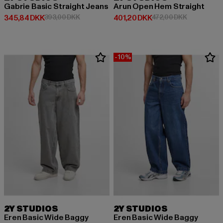
Gabrie Basic Straight Jeans
Arun Open Hem Straight
Nuværende pris: 345,84 DKK
Kampagnepris: 393,00 DKK
Nuværende pris: 401,20 DKK
Kampagnepr
345,84 DKK
393,00 DKK
401,20 DKK
472,00 DKK
-10%
2Y STUDIOS
2Y STUDIOS
Eren Basic Wide Baggy
Eren Basic Wide Baggy