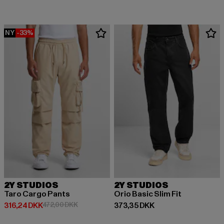
NY
-33%
2Y STUDIOS
2Y STUDIOS
Taro Cargo Pants
Orio Basic Slim Fit
Nuværende pris: 316,24 DKK
Kampagnepris: 472,00 DKK
Nuværende pris: 373,35 DKK
316,24 DKK
472,00 DKK
373,35 DKK