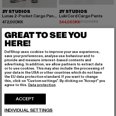
2Y STUDIOS
2Y STUDIOS
Lunas 2-Pocket Cargo Pants
Luki Cord Cargo Pants
Nuværende pris: 472,00 DKK
Nuværende pris: 344,56 DKK
Kampagnepr
472,00 DKK
344,56 DKK
472,00 DKK
GREAT TO SEE YOU
HERE!
NY
-24%
DefShop uses cookies to improve your use experience,
save your preferences, analyse use behaviour and to
provide and measure interest-based contents and
advertising. In addition, we allow partners to extract data
or to use cookies. This may also include the processing of
your data in the USA or other countries which do not have
the EU data protection standard. If you want to change
this, click on "Custom settings". By clicking on "Accept" you
agree to this.
Data protection
ACCEPT
INDIVIDUAL SETTINGS