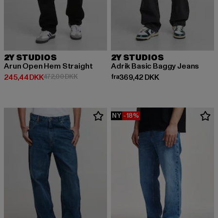
2Y STUDIOS
2Y STUDIOS
Arun Open Hem Straight
Adrik Basic Baggy Jeans
Nuværende pris: 245,44 DKK
Kampagnepris: 472,00 DKK
Nuværende pris: Fra 369,42 DK
245,44 DKK
472,00 DKK
fra
369,42 DKK
NY
-18%