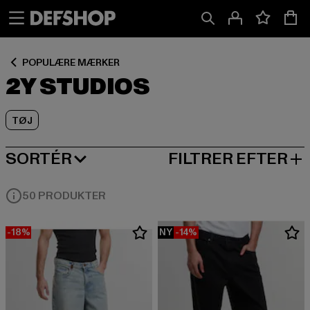
Spring
Spring
Spring
til
til
til
Indhold
Sidefod
Produktgitter
POPULÆRE MÆRKER
2Y STUDIOS
TØJ
SORTÉR
FILTRER EFTER
MEST POPULÆRE
50 PRODUKTER
-18%
NY
-14%