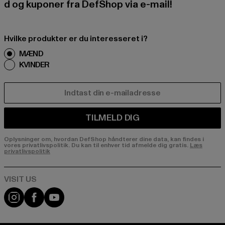
d og kuponer fra DefShop via e-mail!
Hvilke produkter er du interesseret i?
MÆND
KVINDER
E-MAIL
TILMELD DIG
Oplysninger om, hvordan DefShop håndterer dine data, kan findes i
vores privatlivspolitik. Du kan til enhver tid afmelde dig gratis.
Læs
privatlivspolitik
Visit our Instagram page:
Visit our Facebook page:
Visit our YouTube channel: