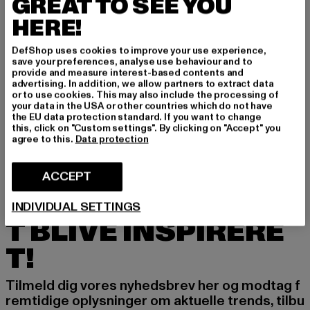
GREAT TO SEE YOU
HERE!
DefShop uses cookies to improve your use experience,
save your preferences, analyse use behaviour and to
LOST YOUTH
provide and measure interest-based contents and
''Dollar''
LOST YOUTH
advertising. In addition, we allow partners to extract data
Nuværende pris: 431,27 DKK
Kampagnepr
431,27 DKK
707,00 DKK
Icon V.2
or to use cookies. This may also include the processing of
your data in the USA or other countries which do not have
Nuværende pris: 466,62 DKK
Kampagnepris: 707,00 DKK
466,62 DKK
707,00 DKK
the EU data protection standard. If you want to change
this, click on "Custom settings". By clicking on "Accept" you
agree to this.
Data protection
ACCEPT
TILMELD DIG FOR A
INDIVIDUAL SETTINGS
T BLIVE INSPIRERE
T!
Tilmeld dig vores nyhedsbrev her og modtag f
remtidige oplysninger om aktuelle trends, tilbu