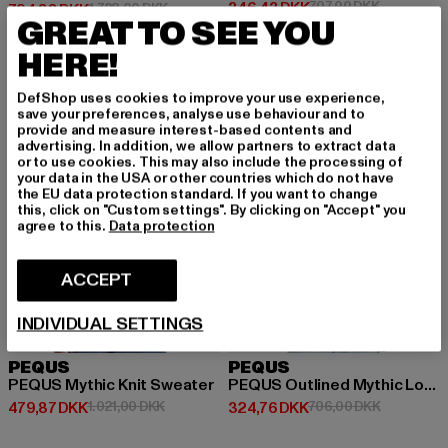
Nuværende pris: 346,43 DKK
Kampagnepr
346,43 DKK
707,00 DKK
Nuværende pris: 794,88 DKK
Kampagnepris: 1.728,00 DKK
794,88 DKK
1.728,00 DKK
GREAT TO SEE YOU
HERE!
-53%
-54%
DefShop uses cookies to improve your use experience,
save your preferences, analyse use behaviour and to
provide and measure interest-based contents and
advertising. In addition, we allow partners to extract data
or to use cookies. This may also include the processing of
your data in the USA or other countries which do not have
the EU data protection standard. If you want to change
this, click on "Custom settings". By clicking on "Accept" you
agree to this.
Data protection
ACCEPT
INDIVIDUAL SETTINGS
PEQUS
PEQUS
PEQUS Mythic Knit Sweater
PEQUS Outlined Mythic Logo Hoodie
Nuværende pris: 479,87 DKK
Kampagnepris: 1.021,00 DKK
Nuværende pris: 324,76 DKK
Kampagnep
479,87 DKK
1.021,00 DKK
324,76 DKK
706,00 DKK