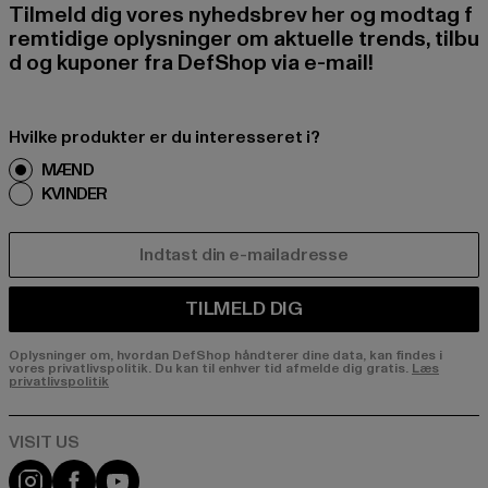
Tilmeld dig vores nyhedsbrev her og modtag f
remtidige oplysninger om aktuelle trends, tilbu
d og kuponer fra DefShop via e-mail!
Hvilke produkter er du interesseret i?
MÆND
KVINDER
E-MAIL
TILMELD DIG
Oplysninger om, hvordan DefShop håndterer dine data, kan findes i
vores privatlivspolitik. Du kan til enhver tid afmelde dig gratis.
Læs
privatlivspolitik
Visit our Instagram page:
Visit our Facebook page:
Visit our YouTube channel: