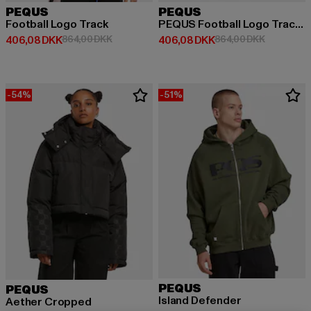
PEQUS
PEQUS
Football Logo Track
PEQUS Football Logo Track Pant
Nuværende pris: 406,08 DKK
Kampagnepris: 864,00 DKK
Nuværende pris: 406,08 DKK
Kampagnep
406,08 DKK
864,00 DKK
406,08 DKK
864,00 DKK
-54%
-51%
PEQUS
PEQUS
Island Defender
Aether Cropped