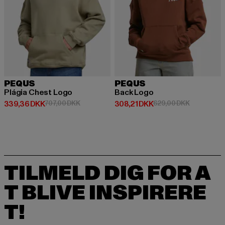
PEQUS
PEQUS
Plágia Chest Logo
Back Logo
Nuværende pris: 339,36 DKK
Kampagnepris: 707,00 DKK
Nuværende pris: 308,21 DKK
Kampagnepr
339,36 DKK
707,00 DKK
308,21 DKK
629,00 DKK
TILMELD DIG FOR A
T BLIVE INSPIRERE
T!