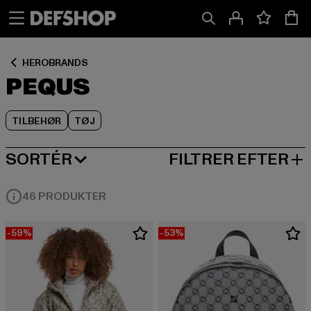
Spring
Spring
Spring
til
til
til
Indhold
Sidefod
Produktgitter
HEROBRANDS
PEQUS
TILBEHØR
TØJ
SORTÉR
FILTRER EFTER
MEST POPULÆRE
46 PRODUKTER
-59%
-53%