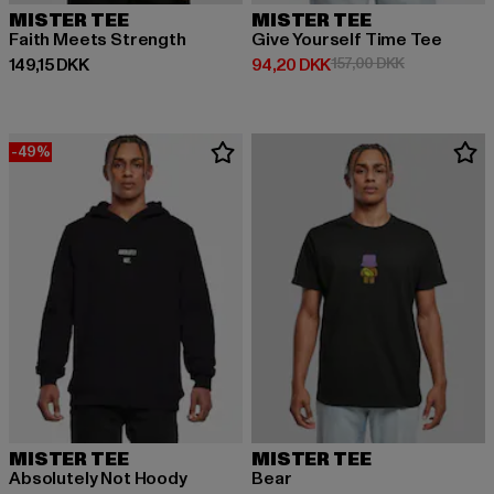
MISTER TEE
MISTER TEE
Faith Meets Strength
Give Yourself Time Tee
Nuværende pris: 149,15 DKK
Nuværende pris: 94,20 DKK
Kampagnepris
149,15 DKK
94,20 DKK
157,00 DKK
-49%
MISTER TEE
MISTER TEE
Absolutely Not Hoody
Bear