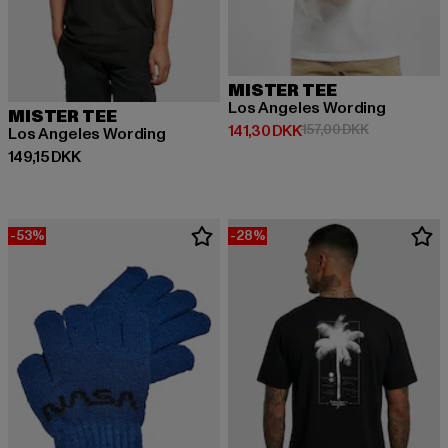
MISTER TEE
Los Angeles Wording
MISTER TEE
Nuværende pris: 141,30 DKK
Kampagnepri
141,30 DKK
157,00 DKK
Los Angeles Wording
Nuværende pris: 149,15 DKK
149,15 DKK
-53%
-28%