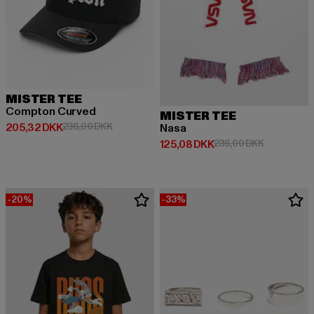
MISTER TEE
Compton Curved
MISTER TEE
Nuværende pris: 205,32 DKK
Kampagnepris: 236,00 DKK
205,32 DKK
236,00 DKK
Nasa
Nuværende pris: 125,08 DKK
Kampagnepr
125,08 DKK
236,00 DKK
-20%
-33%