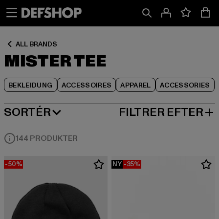
Spring
Spring
Spring
til
til
til
Indhold
Sidefod
Produktgitter
ALL BRANDS
MISTER TEE
BEKLEIDUNG
ACCESSOIRES
APPAREL
ACCESSORIES
SORTÉR
FILTRER EFTER
MEST POPULÆRE
144 PRODUKTER
-50%
NY
-35%