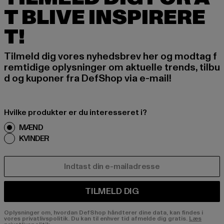
T BLIVE INSPIRERE
T!
Tilmeld dig vores nyhedsbrev her og modtag f
remtidige oplysninger om aktuelle trends, tilbu
d og kuponer fra DefShop via e-mail!
Hvilke produkter er du interesseret i?
MÆND
KVINDER
E-MAIL
TILMELD DIG
Oplysninger om, hvordan DefShop håndterer dine data, kan findes i
vores privatlivspolitik. Du kan til enhver tid afmelde dig gratis.
Læs