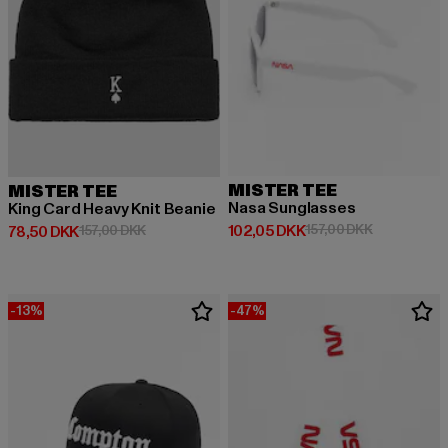
MISTER TEE
MISTER TEE
Nasa Sunglasses
King Card Heavy Knit Beanie
Nuværende pris: 102,05 DKK
Kampagnepri
102,05 DKK
157,00 DKK
Nuværende pris: 78,50 DKK
Kampagnepris: 157,00 DKK
78,50 DKK
157,00 DKK
-13%
-47%