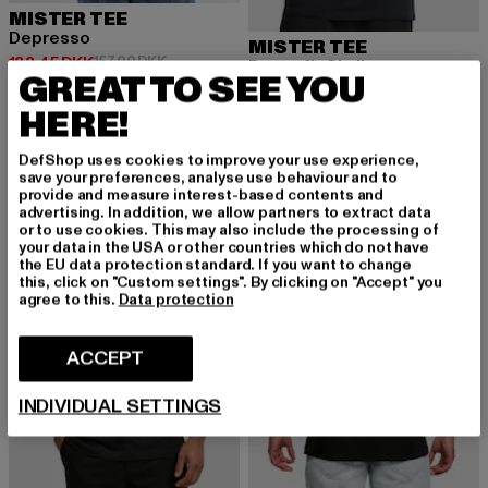
MISTER TEE
Depresso
MISTER TEE
Nuværende pris: 133,45 DKK
Kampagnepris: 157,00 DKK
133,45 DKK
157,00 DKK
Butterfly Skull
GREAT TO SEE YOU
Nuværende pris: Fra 141,84 DKK
Kampagnep
fra
141,84 DKK
197,00 DKK
HERE!
DefShop uses cookies to improve your use experience,
-40%
save your preferences, analyse use behaviour and to
provide and measure interest-based contents and
advertising. In addition, we allow partners to extract data
or to use cookies. This may also include the processing of
your data in the USA or other countries which do not have
the EU data protection standard. If you want to change
this, click on "Custom settings". By clicking on "Accept" you
agree to this.
Data protection
ACCEPT
INDIVIDUAL SETTINGS