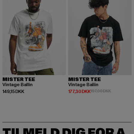
MISTER TEE
MISTER TEE
Vintage Ballin
Vintage Ballin
Nuværende pris: 149,15 DKK
Nuværende pris: 177,30 DKK
Kampagnepri
149,15 DKK
177,30 DKK
197,00 DKK
TILMELD DIG FOR A