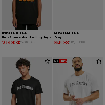
MISTER TEE
MISTER TEE
Kids Space Jam Balling Bugs
Pray
Nuværende pris: 125,60 DKK
Kampagnepris: 157,00 DKK
Nuværende pris: 95,14 DKK
Kampagnepris
125,60 DKK
157,00 DKK
95,14 DKK
142,00 DKK
NY
-10%