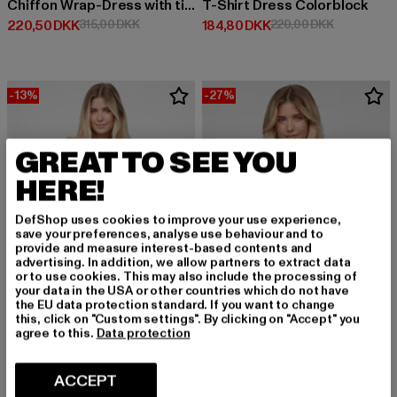
Chiffon Wrap-Dress with tie belt
T-Shirt Dress Colorblock
Nuværende pris: 220,50 DKK
Kampagnepris: 315,00 DKK
Nuværende pris: 184,80 DKK
Kampagnepr
220,50 DKK
315,00 DKK
184,80 DKK
220,00 DKK
-13%
-27%
GREAT TO SEE YOU
HERE!
DefShop uses cookies to improve your use experience,
save your preferences, analyse use behaviour and to
provide and measure interest-based contents and
advertising. In addition, we allow partners to extract data
or to use cookies. This may also include the processing of
your data in the USA or other countries which do not have
the EU data protection standard. If you want to change
this, click on "Custom settings". By clicking on "Accept" you
agree to this.
Data protection
CLOUD5IVE
CLOUD5IVE
ACCEPT
T-Shirt-Dress with flower print
Blouson Bomber-Jacket with zick zack print