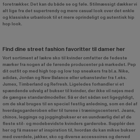
foretrækker. Det kan du både se og føle. Stilmæssigt dækker vi
alt lige fra det supertrendy og mere casual look over det enkle
og klassiske urbanlook til et mere oprindeligt og autentisk hip
hop look.
Find dine street fashion favoritter til damer her
Vort sortiment af lækre sko til kvinder omfatter de fedeste
mærker fra nogen af de førende producenter på markedet. Pep
dit outfit op med high top og low top sneakers fra bl.a. Nike,
adidas, Jordan og New Balance eller urbanstøvler fra f.eks.
Jumex, Timberland og Refresh. Ligeledes forhandler vi et
spændende udvalg af bukser til kvinder, der ikke vil nøjes med
de gængse standardmodeller. Så er det sådan set ligegyldigt,
om de skal bruges til en speciel festlig anledning, som en del af
hverdagsgarderoben eller til turene i træningscenteret. Jeans,
chinos, leggings og joggingbukser er en uundværlig del af de
fleste stil- og modebevidste kvinders garderobe. Supplér den
her og få masser af inspiration til, hvordan du kan mikse bukser
med overdele, jakker, sko og diverse accessoires og derved