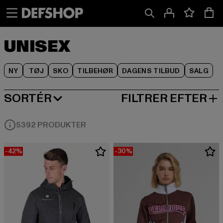
Spring
Spring
Spring
til
til
til
Indhold
Sidefod
Produktgitter
UNISEX
NY
TØJ
SKO
TILBEHØR
DAGENS TILBUD
SALG
SORTÉR
FILTRER EFTER
MEST POPULÆRE
5392 PRODUKTER
-42%
-30%