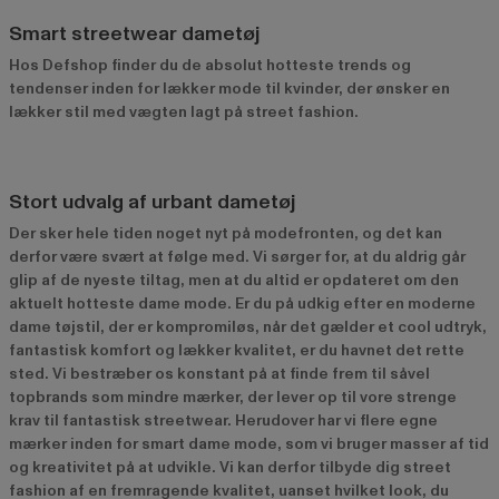
Smart streetwear dametøj
Hos Defshop finder du de absolut hotteste trends og
tendenser inden for lækker mode til kvinder, der ønsker en
lækker stil med vægten lagt på street fashion.
Stort udvalg af urbant dametøj
Der sker hele tiden noget nyt på modefronten, og det kan
derfor være svært at følge med. Vi sørger for, at du aldrig går
glip af de nyeste tiltag, men at du altid er opdateret om den
aktuelt hotteste dame mode. Er du på udkig efter en moderne
dame tøjstil, der er kompromiløs, når det gælder et cool udtryk,
fantastisk komfort og lækker kvalitet, er du havnet det rette
sted. Vi bestræber os konstant på at finde frem til såvel
topbrands som mindre mærker, der lever op til vore strenge
krav til fantastisk streetwear. Herudover har vi flere egne
mærker inden for smart dame mode, som vi bruger masser af tid
og kreativitet på at udvikle. Vi kan derfor tilbyde dig street
fashion af en fremragende kvalitet, uanset hvilket look, du