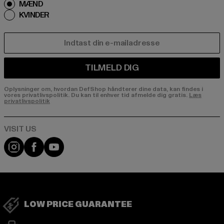
MÆND
KVINDER
E-MAIL
TILMELD DIG
Oplysninger om, hvordan DefShop håndterer dine data, kan findes i
vores privatlivspolitik. Du kan til enhver tid afmelde dig gratis.
Læs
privatlivspolitik
Visit our Instagram page:
Visit our Facebook page:
Visit our YouTube channel:
LOW PRICE GUARANTEE