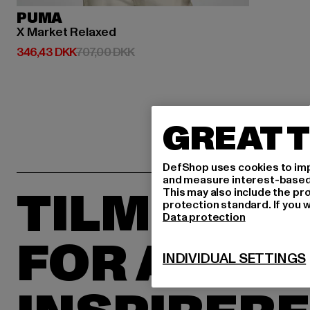
PUMA
X Market Relaxed
Nuværende pris: 346,43 DKK
Kampagnepris: 707,00 DKK
346,43 DKK
707,00 DKK
GREAT T
DefShop uses cookies to imp
and measure interest-based c
TILMELD D
This may also include the pr
protection standard. If you w
Data protection
FOR AT BL
INDIVIDUAL SETTINGS