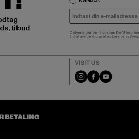
T!
KVINDER
E-MAIL
odtag
ds, tilbud
Oplysninger om, hvordan DefShop håndte
tid afmelde dig gratis.
Læs privatlivsp
Visit our Instagram pa
Visit our Facebo
Visit our Y
R BETALING