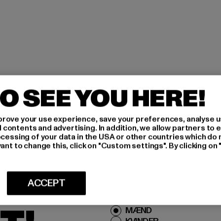
O SEE YOU HERE!
rove your use experience, save your preferences, analyse u
ontents and advertising. In addition, we allow partners to e
IG
ocessing of your data in the USA or other countries which do 
ant to change this, click on "Custom settings". By clicking on 
IVE
ACCEPT
Hvilke produkter er du inte
MÆND