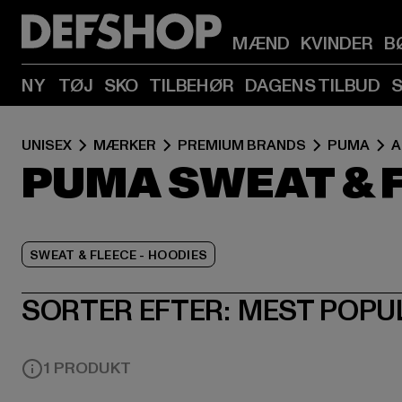
MÆND
KVINDER
B
NY
TØJ
SKO
TILBEHØR
DAGENS TILBUD
UNISEX
MÆRKER
PREMIUM BRANDS
PUMA
A
PUMA SWEAT & F
SWEAT & FLEECE - HOODIES
SORTER EFTER:
MEST POPU
1 PRODUKT