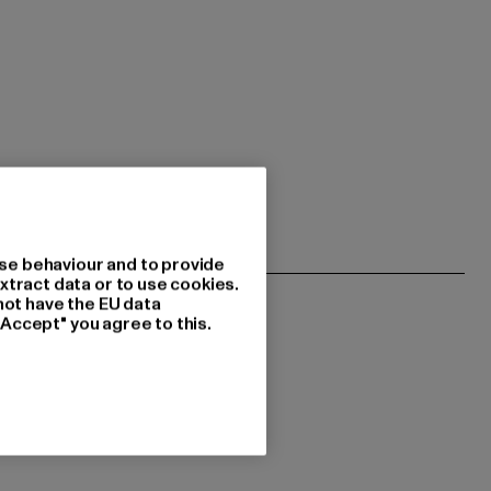
se behaviour and to provide
xtract data or to use cookies.
not have the EU data
"Accept" you agree to this.
resseret i?