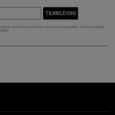
TILMELD DIG
rer dine data, kan findes i vores privatlivspolitik. Du kan til enhver
olitik
ge:
ok page:
ouTube channel: