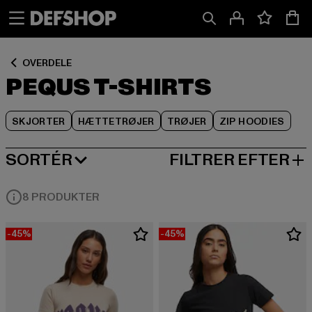
Spring
Spring
Spring
til
til
til
Indhold
Sidefod
Produktgitter
OVERDELE
PEQUS T-SHIRTS
SKJORTER
HÆTTETRØJER
TRØJER
ZIP HOODIES
SORTÉR
FILTRER EFTER
MEST POPULÆRE
8 PRODUKTER
-45%
-45%