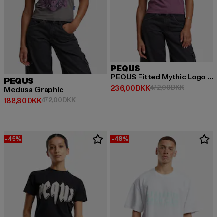
PEQUS
PEQUS Fitted Mythic Logo T-shirt
PEQUS
Nuværende pris: 236,00 DKK
Kampagnepr
236,00 DKK
472,00 DKK
Medusa Graphic
Nuværende pris: 188,80 DKK
Kampagnepris: 472,00 DKK
188,80 DKK
472,00 DKK
-45%
-48%