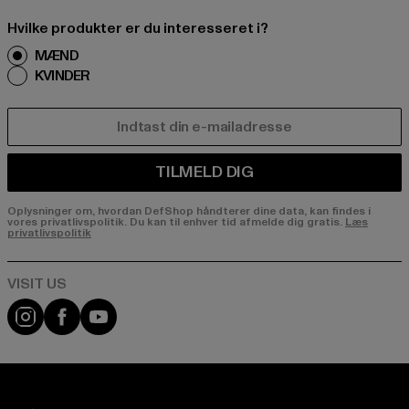
Hvilke produkter er du interesseret i?
MÆND
KVINDER
E-MAIL
TILMELD DIG
Oplysninger om, hvordan DefShop håndterer dine data, kan findes i
vores privatlivspolitik. Du kan til enhver tid afmelde dig gratis.
Læs
privatlivspolitik
Visit our Instagram page:
Visit our Facebook page:
Visit our YouTube channel: