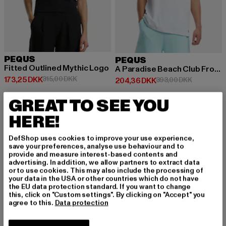
PEQUS
PEQUS
Fitted Outlined Mythic Logo
A Paradise Beach Club Front Logo
Nuværende pris: 173,25 DKK
Kampagnepris: 315,00 DKK
173,25 DKK
315,00 DKK
Nuværende pris: 204,36 DKK
Kampagnep
204,36 DKK
393,00 DKK
GREAT TO SEE YOU
HERE!
-50%
-50%
DefShop uses cookies to improve your use experience,
save your preferences, analyse use behaviour and to
provide and measure interest-based contents and
advertising. In addition, we allow partners to extract data
or to use cookies. This may also include the processing of
your data in the USA or other countries which do not have
the EU data protection standard. If you want to change
this, click on "Custom settings". By clicking on "Accept" you
agree to this.
Data protection