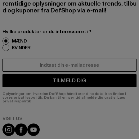
remtidige oplysninger om aktuelle trends, tilbu
d og kuponer fra DefShop via e-mail!
Hvilke produkter er du interesseret i?
MÆND
KVINDER
E-MAIL
TILMELD DIG
Oplysninger om, hvordan DefShop håndterer dine data, kan findes i
vores privatlivspolitik. Du kan til enhver tid afmelde dig gratis.
Læs
privatlivspolitik
Visit our Instagram page:
Visit our Facebook page:
Visit our YouTube channel: