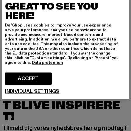
GREAT TO SEE YOU
HERE!
DefShop uses cookies to improve your use experience,
save your preferences, analyse use behaviour and to
provide and measure interest-based contents and
MOEA
advertising. In addition, we allow partners to extract data
MOEA
or to use cookies. This may also include the processing of
MoEa GEN1 - ALL IN
GEN1
your data in the USA or other countries which do not have
Nuværende pris: 743,68 DKK
Kampagnepris: 1.328,00 DKK
743,68 DKK
1.328,00 DKK
Nuværende pris: 796,80 DKK
Kampagnep
the EU data protection standard. If you want to change
796,80 DKK
1.328,00 DKK
this, click on "Custom settings". By clicking on "Accept" you
agree to this.
Data protection
ACCEPT
TILMELD DIG FOR A
INDIVIDUAL SETTINGS
T BLIVE INSPIRERE
T!
Tilmeld dig vores nyhedsbrev her og modtag f