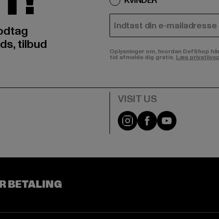
T!
KVINDER
E-MAIL
odtag
ds, tilbud
Oplysninger om, hvordan DefShop håndte
tid afmelde dig gratis.
Læs privatlivsp
Visit our Instagram pa
Visit our Facebo
Visit our Y
R BETALING