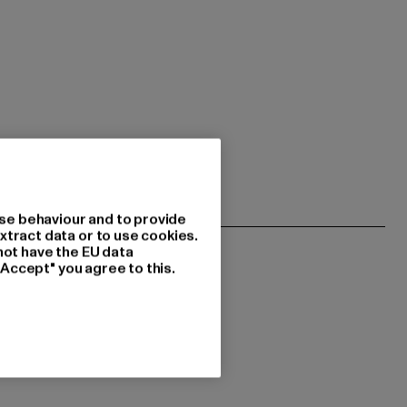
se behaviour and to provide
xtract data or to use cookies.
not have the EU data
"Accept" you agree to this.
resseret i?