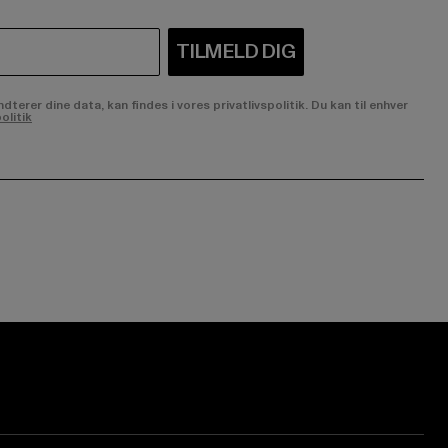
TILMELD DIG
rer dine data, kan findes i vores privatlivspolitik. Du kan til enhver
olitik
ge:
ok page:
ouTube channel: