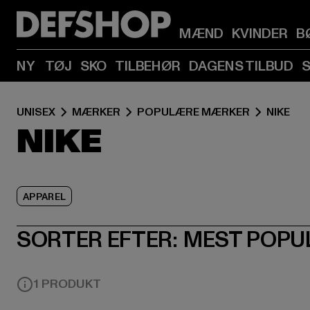
MÆND
KVINDER
B
NY
TØJ
SKO
TILBEHØR
DAGENS TILBUD
UNISEX
MÆRKER
POPULÆRE MÆRKER
NIKE
NIKE
APPAREL
SORTER EFTER:
MEST POPU
1 PRODUKT