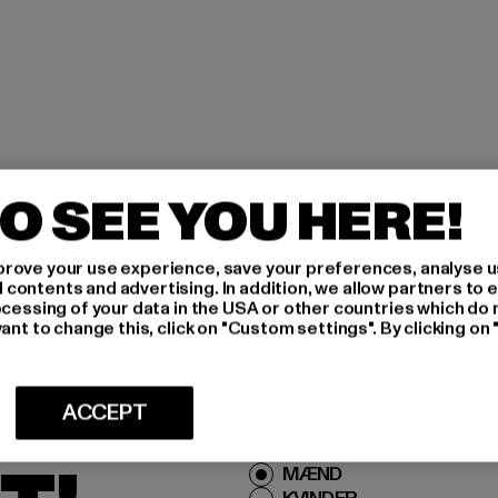
O SEE YOU HERE!
rove your use experience, save your preferences, analyse u
ontents and advertising. In addition, we allow partners to e
IG
ocessing of your data in the USA or other countries which do 
ant to change this, click on "Custom settings". By clicking on 
IVE
ACCEPT
Hvilke produkter er du inte
MÆND