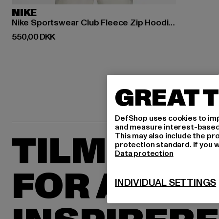
NIKE
Nike Sportswear Club Fleece Zip Hoodies
Nuværende pris: 550,00 DKK
550,00 DKK
GREAT T
DefShop uses cookies to imp
and measure interest-based c
TILMELD D
This may also include the pr
protection standard. If you w
Data protection
FOR AT BL
INDIVIDUAL SETTINGS