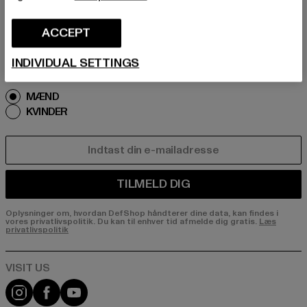
remtidige oplysninger om aktuelle trends, tilbu
d og kuponer fra DefShop via e-mail!
ACCEPT
INDIVIDUAL SETTINGS
Hvilke produkter er du interesseret i?
MÆND
KVINDER
E-MAIL
TILMELD DIG
Oplysninger om, hvordan DefShop håndterer dine data, kan findes i
vores privatlivspolitik. Du kan til enhver tid afmelde dig gratis.
Læs
privatlivspolitik
Visit our Instagram page:
Visit our Facebook page:
Visit our YouTube channel: