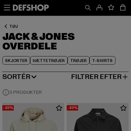
Spring
Spring
Spring
til
til
til
Indhold
Sidefod
Produktgitter
TØJ
JACK & JONES
OVERDELE
SKJORTER
HÆTTETRØJER
TRØJER
T-SHIRTS
SORTÉR
FILTRER EFTER
MEST POPULÆRE
3 PRODUKTER
-48%
-49%