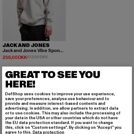
JACK AND JONES
Jack and Jones Vibe Spongy Hoodies
Nuværende pris: 236,00 DKK
Kampagnepris: 472,00 DKK
236,00 DKK
472,00 DKK
GREAT TO SEE YOU
HERE!
TILMELD DIG FOR A
DefShop uses cookies to improve your use experience,
save your preferences, analyse use behaviour and to
provide and measure interest-based contents and
T BLIVE INSPIRERE
advertising. In addition, we allow partners to extract data
or to use cookies. This may also include the processing of
T!
your data in the USA or other countries which do not have
the EU data protection standard. If you want to change
this, click on "Custom settings". By clicking on "Accept" you
agree to this.
Data protection
Tilmeld dig vores nyhedsbrev her og modtag f