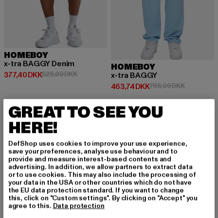
HOMEBOY
x-tra BAGGY Denim
HOMEBOY
Nuværende pris: 377,40 DKK
Kampagnepris: 629,00 DKK
377,40 DKK
629,00 DKK
x-tra BAGGY
Nuværende pris: 463,74 DKK
Kampagnepr
463,74 DKK
786,00 DKK
GREAT TO SEE YOU
HERE!
-41%
DefShop uses cookies to improve your use experience,
save your preferences, analyse use behaviour and to
provide and measure interest-based contents and
advertising. In addition, we allow partners to extract data
or to use cookies. This may also include the processing of
your data in the USA or other countries which do not have
the EU data protection standard. If you want to change
this, click on "Custom settings". By clicking on "Accept" you
agree to this.
Data protection