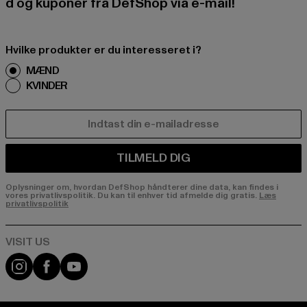
d og kuponer fra DefShop via e-mail!
Hvilke produkter er du interesseret i?
MÆND
KVINDER
E-MAIL
TILMELD DIG
Oplysninger om, hvordan DefShop håndterer dine data, kan findes i
vores privatlivspolitik. Du kan til enhver tid afmelde dig gratis.
Læs
privatlivspolitik
Visit our Instagram page:
Visit our Facebook page:
Visit our YouTube channel: