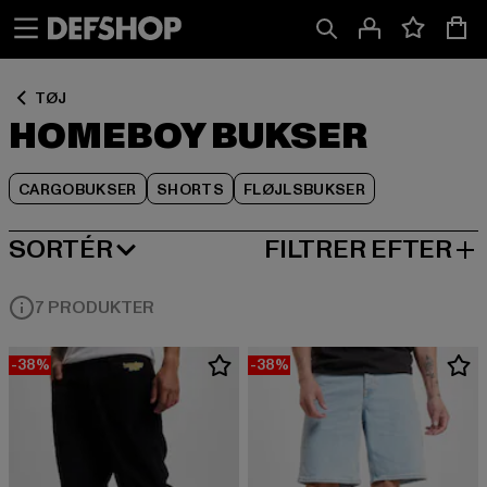
Spring
Spring
Spring
til
til
til
Indhold
Sidefod
Produktgitter
TØJ
HOMEBOY BUKSER
CARGOBUKSER
SHORTS
FLØJLSBUKSER
SORTÉR
FILTRER EFTER
MEST POPULÆRE
7 PRODUKTER
-38%
-38%