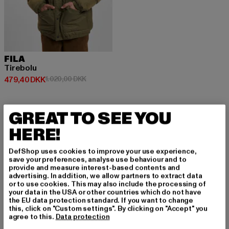
FILA
Tirebolu
Nuværende pris: 479,40 DKK
Kampagnepris: 1.020,00 DKK
479,40 DKK
1.020,00 DKK
GREAT TO SEE YOU
HERE!
TILMELD DIG FOR A
DefShop uses cookies to improve your use experience,
save your preferences, analyse use behaviour and to
T BLIVE INSPIRERE
provide and measure interest-based contents and
advertising. In addition, we allow partners to extract data
T!
or to use cookies. This may also include the processing of
your data in the USA or other countries which do not have
the EU data protection standard. If you want to change
Tilmeld dig vores nyhedsbrev her og modtag f
this, click on "Custom settings". By clicking on "Accept" you
agree to this.
Data protection
remtidige oplysninger om aktuelle trends, tilbu