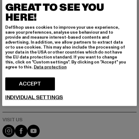
remtidige oplysninger om aktuelle trends, tilbu
GREAT TO SEE YOU
d og kuponer fra DefShop via e-mail!
HERE!
DefShop uses cookies to improve your use experience,
save your preferences, analyse use behaviour and to
Hvilke produkter er du interesseret i?
provide and measure interest-based contents and
MÆND
advertising. In addition, we allow partners to extract data
or to use cookies. This may also include the processing of
KVINDER
your data in the USA or other countries which do not have
the EU data protection standard. If you want to change
this, click on "Custom settings". By clicking on "Accept" you
agree to this.
Data protection
E-MAIL
TILMELD DIG
ACCEPT
Oplysninger om, hvordan DefShop håndterer dine data, kan findes i
INDIVIDUAL SETTINGS
vores privatlivspolitik. Du kan til enhver tid afmelde dig gratis.
Læs
privatlivspolitik
Visit our Instagram page:
Visit our Facebook page:
Visit our YouTube channel: