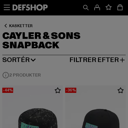
Spring
Spring
Spring
til
til
til
Indhold
Sidefod
Produktgitter
KASKETTER
CAYLER & SONS
SNAPBACK
SORTÉR
FILTRER EFTER
MEST POPULÆRE
2 PRODUKTER
-44%
-36%