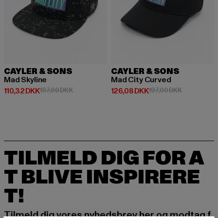
CAYLER & SONS
CAYLER & SONS
Mad Skyline
Mad City Curved
Nuværende pris: 110,32 DKK
Kampagnepris: 197,00 DKK
Nuværende pris: 126,08 DKK
Kampagnepri
110,32 DKK
197,00 DKK
126,08 DKK
197,00 DKK
TILMELD DIG FOR A
T BLIVE INSPIRERE
T!
Tilmeld dig vores nyhedsbrev her og modtag f