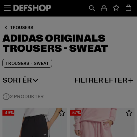
Spring
Spring
Spring
til
til
til
Indhold
Sidefod
Produktgitter
TROUSERS
ADIDAS ORIGINALS
TROUSERS - SWEAT
TROUSERS - SWEAT
SORTÉR
FILTRER EFTER
MEST POPULÆRE
2 PRODUKTER
-49%
-57%