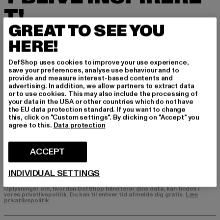
T!
GREAT TO SEE YOU
Tilmeld dig vores nyhedsbrev her og modtag f
HERE!
remtidige oplysninger om aktuelle trends, tilbu
d og kuponer fra DefShop via e-mail!
DefShop uses cookies to improve your use experience,
save your preferences, analyse use behaviour and to
provide and measure interest-based contents and
advertising. In addition, we allow partners to extract data
Hvilke produkter er du interesseret i?
or to use cookies. This may also include the processing of
your data in the USA or other countries which do not have
MÆND
the EU data protection standard. If you want to change
KVINDER
this, click on "Custom settings". By clicking on "Accept" you
agree to this.
Data protection
E-MAIL
ACCEPT
TILMELD DIG
INDIVIDUAL SETTINGS
Oplysninger om, hvordan DefShop håndterer dine data, kan findes i
vores privatlivspolitik. Du kan til enhver tid afmelde dig gratis.
Læs
privatlivspolitik