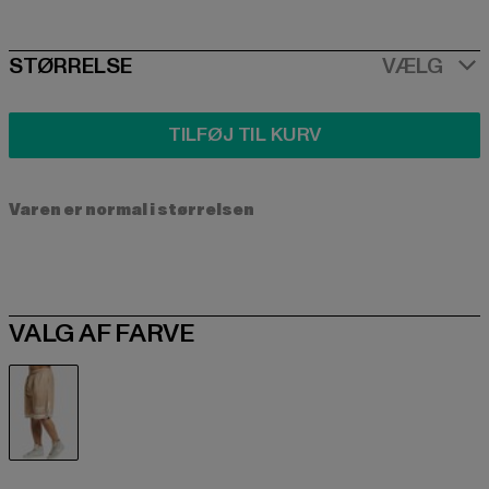
SIZE
STØRRELSE
VÆLG
TILFØJ TIL KURV
Varen er normal i størrelsen
VALG AF FARVE
beige