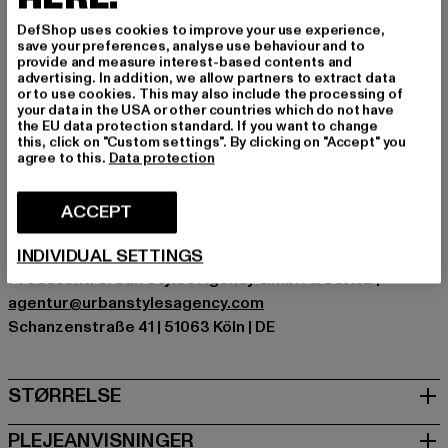
Mønster: Stribet
DefShop uses cookies to improve your use experience,
Detaljer: mærke logo, Lomme med slids, Sting med logo,
save your preferences, analyse use behaviour and to
Foring i mesh
provide and measure interest-based contents and
advertising. In addition, we allow partners to extract data
Skær: Casual
or to use cookies. This may also include the processing of
Mærke: Karl Kani
your data in the USA or other countries which do not have
the EU data protection standard. If you want to change
Kategori: Denim Shorts
this, click on "Custom settings". By clicking on "Accept" you
Farve: beige
agree to this.
Data protection
Producentens farve: sand/white
Materialesammensætning: 100% Polyester
ACCEPT
Art.nr: 6013401-03415
INDIVIDUAL SETTINGS
Producent: Urban Styles Agency GmbH & Co. KG |
agentur@urbanstylesagency.com
Schanzenstraße 41 | 51063 Köln | DE
STØRRELSE
PLEJEANVISNINGER