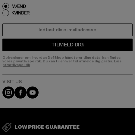
MÆND
KVINDER
E-MAIL
TILMELD DIG
Oplysninger om, hvordan DefShop håndterer dine data, kan findes i
vores privatlivspolitik. Du kan til enhver tid afmelde dig gratis.
Læs
privatlivspolitik
Visit our Instagram page:
Visit our Facebook page:
Visit our YouTube channel:
LOW PRICE GUARANTEE