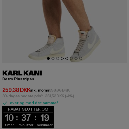
KARL KANI
Retro Pinstripes
Nuværende pris: 259,38 DKK
259,38 DKK
Kampagnepris: 393,00 DKK
inkl. moms
393,00 DKK
30-dages bedste pris**: 251,52 DKK
(-4%)
Levering med det samme!
RABAT SLUTTER OM
10
37
19
timer
minutter
sekunder