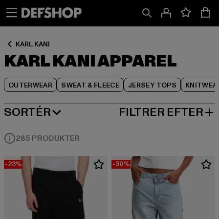
Spring
Spring
Spring
til
til
til
Indhold
Sidefod
Produktgitter
KARL KANI
KARL KANI APPAREL
OUTERWEAR
SWEAT & FLEECE
JERSEY TOPS
KNITWEA
SORTÉR
FILTRER EFTER
MEST POPULÆRE
285 PRODUKTER
-23%
-30%