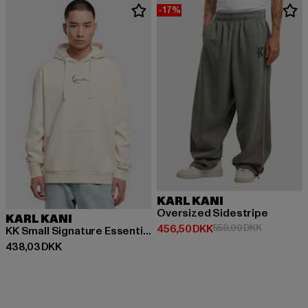
-17%
KARL KANI
Oversized Sidestripe
KARL KANI
Nuværende pris: 456,50 DKK
Kampagnep
456,50 DKK
550,00 DKK
KK Small Signature Essential Hoodie off white
Nuværende pris: 438,03 DKK
438,03 DKK