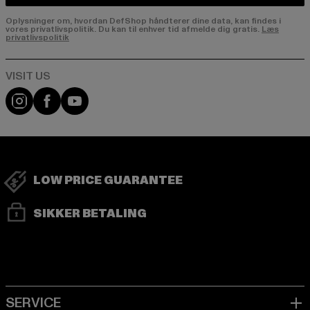
Oplysninger om, hvordan DefShop håndterer dine data, kan findes i
vores privatlivspolitik. Du kan til enhver tid afmelde dig gratis.
Læs
privatlivspolitik
Visit our Instagram page:
Visit our Facebook page:
Visit our YouTube channel:
LOW PRICE GUARANTEE
SIKKER BETALING