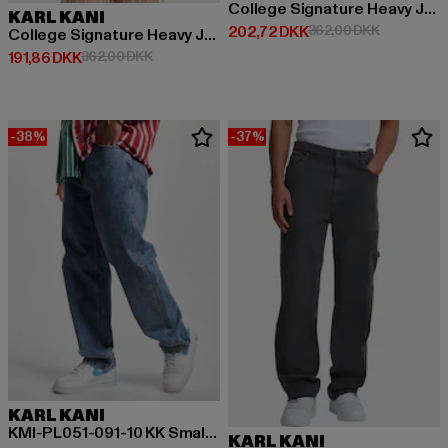
College Signature Heavy Jersey
KARL KANI
Nuværende pris: 202,72 DKK
Kampagnepr
202,72 DKK
362,00 DKK
College Signature Heavy Jersey
Nuværende pris: 191,86 DKK
Kampagnepris: 362,00 DKK
191,86 DKK
362,00 DKK
-38%
-37%
KARL KANI
KMI-PL051-091-10 KK Small Signature Baggy Five Pocket Denim
KARL KANI