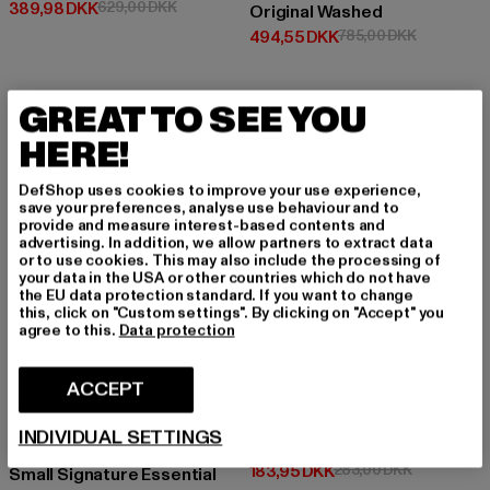
Nuværende pris: 389,98 DKK
Kampagnepris: 629,00 DKK
389,98 DKK
629,00 DKK
Original Washed
Nuværende pris: 494,55 DKK
Kampagnep
494,55 DKK
785,00 DKK
GREAT TO SEE YOU
-18%
-35%
HERE!
DefShop uses cookies to improve your use experience,
save your preferences, analyse use behaviour and to
provide and measure interest-based contents and
advertising. In addition, we allow partners to extract data
or to use cookies. This may also include the processing of
your data in the USA or other countries which do not have
the EU data protection standard. If you want to change
this, click on "Custom settings". By clicking on "Accept" you
agree to this.
Data protection
ACCEPT
KARL KANI
INDIVIDUAL SETTINGS
Signature Mesh
KARL KANI
Nuværende pris: 183,95 DKK
Kampagnepr
183,95 DKK
283,00 DKK
Small Signature Essential