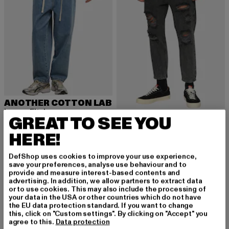
ANOTHER COTTON LAB
Loose Fit Jeans
2Y PREMIUM
GREAT TO SEE YOU
Nuværende pris: 501,26 DKK
Kampagnepris: 706,00 DKK
501,26 DKK
706,00 DKK
Destroyed
HERE!
Nuværende pris: 204,75 DKK
Kampagnepr
204,75 DKK
315,00 DKK
DefShop uses cookies to improve your use experience,
save your preferences, analyse use behaviour and to
provide and measure interest-based contents and
-35%
-16%
advertising. In addition, we allow partners to extract data
or to use cookies. This may also include the processing of
your data in the USA or other countries which do not have
the EU data protection standard. If you want to change
this, click on "Custom settings". By clicking on "Accept" you
agree to this.
Data protection