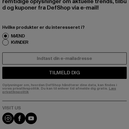
remtidige oplysninger om aktuelle trends, tilbu
d og kuponer fra DefShop via e-mail!
Hvilke produkter er du interesseret i?
MÆND
KVINDER
E-MAIL
TILMELD DIG
Oplysninger om, hvordan DefShop håndterer dine data, kan findes i
vores privatlivspolitik. Du kan til enhver tid afmelde dig gratis.
Læs
privatlivspolitik
Visit our Instagram page:
Visit our Facebook page:
Visit our YouTube channel: