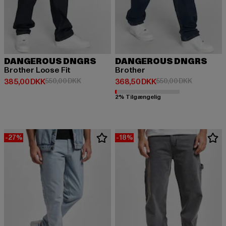
DANGEROUS DNGRS
DANGEROUS DNGRS
Brother Loose Fit
Brother
Nuværende pris: 385,00 DKK
Kampagnepris: 550,00 DKK
Nuværende pris: 368,50 DKK
Kampagnep
385,00 DKK
550,00 DKK
368,50 DKK
550,00 DKK
2% Tilgængelig
-27%
-18%