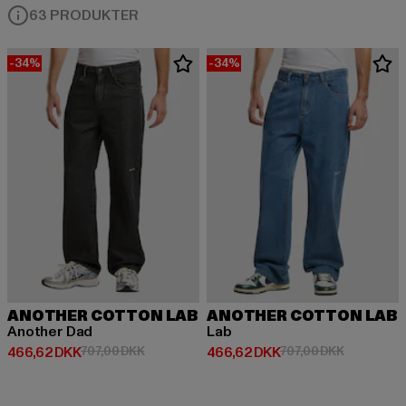
63 PRODUKTER
-34%
-34%
ANOTHER COTTON LAB
ANOTHER COTTON LAB
Another Dad
Lab
Nuværende pris: 466,62 DKK
Kampagnepris: 707,00 DKK
Nuværende pris: 466,62 DKK
Kampagnepr
466,62 DKK
707,00 DKK
466,62 DKK
707,00 DKK