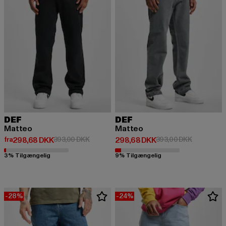
DEF
DEF
Matteo
Matteo
Nuværende pris: Fra 298,68 DKK
Kampagnepris: 393,00 DKK
Nuværende pris: 298,68 DKK
Kampagnep
fra
298,68 DKK
393,00 DKK
298,68 DKK
393,00 DKK
3% Tilgængelig
9% Tilgængelig
-28%
-24%