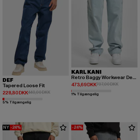
KARL KANI
Retro Baggy Workwear Denim Loose Fit
DEF
Nuværende pris: 473,69 DKK
Kampagnepr
473,69 DKK
707,00 DKK
Tapered Loose Fit
Nuværende pris: 228,80 DKK
Kampagnepris: 440,00 DKK
228,80 DKK
440,00 DKK
1% Tilgængelig
5% Tilgængelig
NY
-24%
-24%