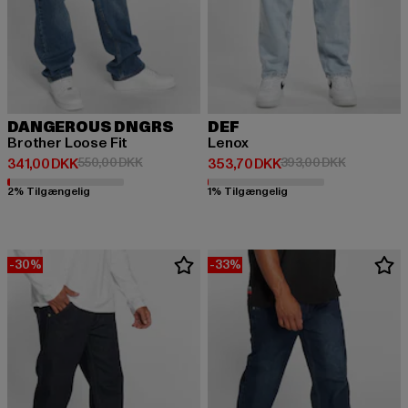
DANGEROUS DNGRS
DEF
Brother Loose Fit
Lenox
Nuværende pris: 341,00 DKK
Kampagnepris: 550,00 DKK
Nuværende pris: 353,70 DKK
Kampagnepr
341,00 DKK
550,00 DKK
353,70 DKK
393,00 DKK
2% Tilgængelig
1% Tilgængelig
-30%
-33%