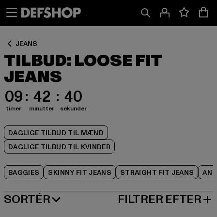
Spring
Spring
Spring
til
til
til
Indhold
Sidefod
Produktgitter
JEANS
TILBUD: LOOSE FIT
JEANS
09
42
40
timer
minutter
sekunder
DAGLIGE TILBUD TIL MÆND
DAGLIGE TILBUD TIL KVINDER
BAGGIES
SKINNY FIT JEANS
STRAIGHT FIT JEANS
ANT
SORTÉR
FILTRER EFTER
MEST POPULÆRE