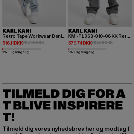
KARL KANI
KARL KANI
Retro Tape Workwear Denim Loose Fit
KMI-PL063-010-06 KK Retro Baggy Workwear Denim
Nuværende pris: 516,11 DKK
Kampagnepris: 707,00 DKK
Nuværende pris: 579,74 DKK
Kampagnepr
516,11 DKK
707,00 DKK
579,74 DKK
707,00 DKK
1% Tilgængelig
1% Tilgængelig
TILMELD DIG FOR A
T BLIVE INSPIRERE
T!
Tilmeld dig vores nyhedsbrev her og modtag f