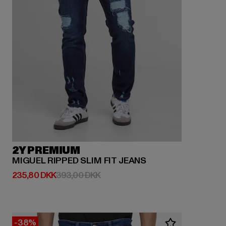
2Y PREMIUM
MIGUEL RIPPED SLIM FIT JEANS
Nuværende pris: 235,80 DKK
Kampagnepris: 393,00 DKK
235,80 DKK
393,00 DKK
-38%