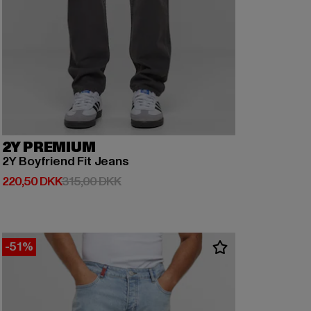
2Y PREMIUM
2Y Boyfriend Fit Jeans
Nuværende pris: 220,50 DKK
Kampagnepris: 315,00 DKK
220,50 DKK
315,00 DKK
-51%