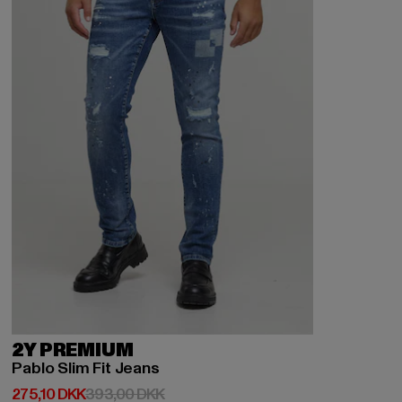
2Y PREMIUM
Pablo Slim Fit Jeans
Nuværende pris: 275,10 DKK
Kampagnepris: 393,00 DKK
275,10 DKK
393,00 DKK