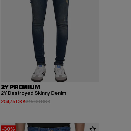
2Y PREMIUM
2Y Destroyed Skinny Denim
Nuværende pris: 204,75 DKK
Kampagnepris: 315,00 DKK
204,75 DKK
315,00 DKK
-30%