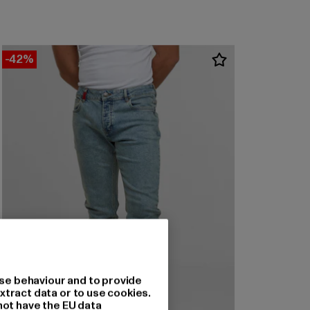
-42%
se behaviour and to provide
xtract data or to use cookies.
not have the EU data