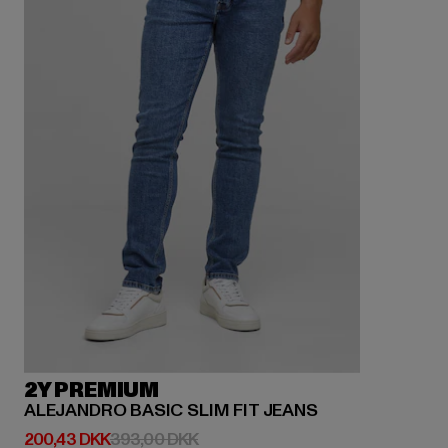
2Y PREMIUM
ALEJANDRO BASIC SLIM FIT JEANS
Nuværende pris: 200,43 DKK
Kampagnepris: 393,00 DKK
200,43 DKK
393,00 DKK