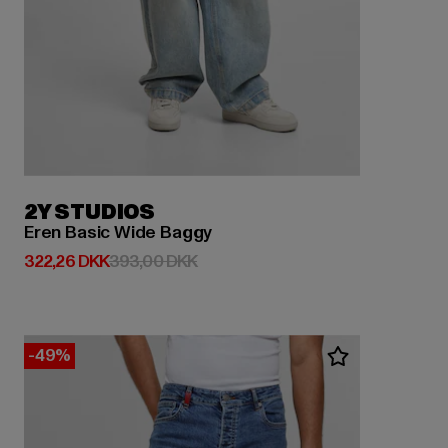
2Y STUDIOS
Eren Basic Wide Baggy
Nuværende pris: 322,26 DKK
Kampagnepris: 393,00 DKK
322,26 DKK
393,00 DKK
-49%