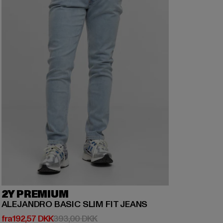
2Y PREMIUM
ALEJANDRO BASIC SLIM FIT JEANS
Nuværende pris: Fra 192,57 DKK
Kampagnepris: 393,00 DKK
fra
192,57 DKK
393,00 DKK