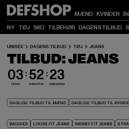
MÆND
KVINDER
B
NY
TØJ
SKO
TILBEHØR
DAGENS TILBUD
UNISEX
DAGENS TILBUD
TØJ
JEANS
TILBUD: JEANS
03
52
22
timer
minutter
sekunder
DAGLIGE TILBUD TIL MÆND
DAGLIGE TILBUD TIL KVIND
BAGGIES
LOOSE FIT JEANS
SKINNY FIT JEANS
STRA