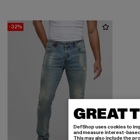
-32%
GREAT T
DefShop uses cookies to imp
and measure interest-based c
This may also include the pr