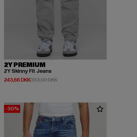
2Y PREMIUM
2Y Skinny Fit Jeans
Nuværende pris: 243,66 DKK
Kampagnepris: 393,00 DKK
243,66 DKK
393,00 DKK
-30%