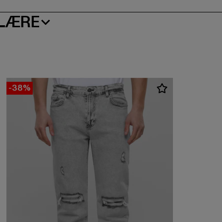
LÆRE
-38%