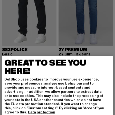
883POLICE
2Y PREMIUM
Basic
2Y Slim FIt Jeans
Nuværende pris: 352,00 DKK
Kampagnepris: 550,00 DKK
Nuværende pris: 220,50 DKK
Kampagnepr
352,00 DKK
550,00 DKK
220,50 DKK
315,00 DKK
GREAT TO SEE YOU
HERE!
DefShop uses cookies to improve your use experience,
-42%
-54%
save your preferences, analyse use behaviour and to
provide and measure interest-based contents and
advertising. In addition, we allow partners to extract data
or to use cookies. This may also include the processing of
your data in the USA or other countries which do not have
the EU data protection standard. If you want to change
this, click on "Custom settings". By clicking on "Accept" you
agree to this.
Data protection