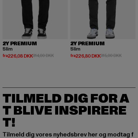
2Y PREMIUM
2Y PREMIUM
Slim
Slim
Nuværende pris: Fra 226,08 DKK
Kampagnepris: 314,00 DKK
Nuværende pris: Fra 226,80 DK
Kampagne
fra
226,08 DKK
314,00 DKK
fra
226,80 DKK
315,00 DKK
TILMELD DIG FOR A
T BLIVE INSPIRERE
T!
Tilmeld dig vores nyhedsbrev her og modtag f