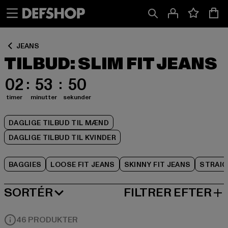
Spring
Spring
Spring
til
til
til
Indhold
Sidefod
Produktgitter
JEANS
TILBUD: SLIM FIT JEANS
02
53
50
timer
minutter
sekunder
DAGLIGE TILBUD TIL MÆND
DAGLIGE TILBUD TIL KVINDER
BAGGIES
LOOSE FIT JEANS
SKINNY FIT JEANS
STRAIG
SORTÉR
FILTRER EFTER
MEST POPULÆRE
46 PRODUKTER