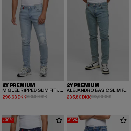
2Y PREMIUM
2Y PREMIUM
MIGUEL RIPPED SLIM FIT JEANS
ALEJANDRO BASIC SLIM FIT JEANS
Nuværende pris: 298,68 DKK
Kampagnepris: 393,00 DKK
Nuværende pris: 235,80 DKK
Kampagnep
298,68 DKK
393,00 DKK
235,80 DKK
393,00 DKK
-36%
-56%