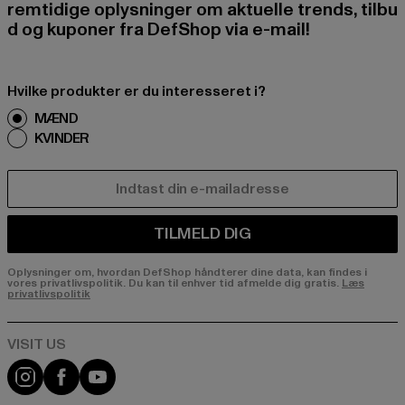
remtidige oplysninger om aktuelle trends, tilbu
d og kuponer fra DefShop via e-mail!
Hvilke produkter er du interesseret i?
MÆND
KVINDER
E-MAIL
TILMELD DIG
Oplysninger om, hvordan DefShop håndterer dine data, kan findes i
vores privatlivspolitik. Du kan til enhver tid afmelde dig gratis.
Læs
privatlivspolitik
Visit our Instagram page:
Visit our Facebook page:
Visit our YouTube channel: