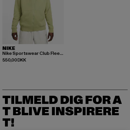
NIKE
Nike Sportswear Club Fleece Zip Hoodies
Nuværende pris: 550,00 DKK
550,00 DKK
TILMELD DIG FOR A
T BLIVE INSPIRERE
T!