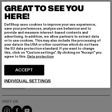
Tilmeld dig vores nyhedsbrev her og modtag f
GREAT TO SEE YOU
remtidige oplysninger om aktuelle trends, tilbu
d og kuponer fra DefShop via e-mail!
HERE!
DefShop uses cookies to improve your use experience,
save your preferences, analyse use behaviour and to
Hvilke produkter er du interesseret i?
provide and measure interest-based contents and
advertising. In addition, we allow partners to extract data
MÆND
or to use cookies. This may also include the processing of
KVINDER
your data in the USA or other countries which do not have
the EU data protection standard. If you want to change
this, click on "Custom settings". By clicking on "Accept" you
agree to this.
Data protection
E-MAIL
ACCEPT
TILMELD DIG
INDIVIDUAL SETTINGS
Oplysninger om, hvordan DefShop håndterer dine data, kan findes i
vores privatlivspolitik. Du kan til enhver tid afmelde dig gratis.
Læs
privatlivspolitik
Visit our Instagram page:
Visit our Facebook page:
Visit our YouTube channel: