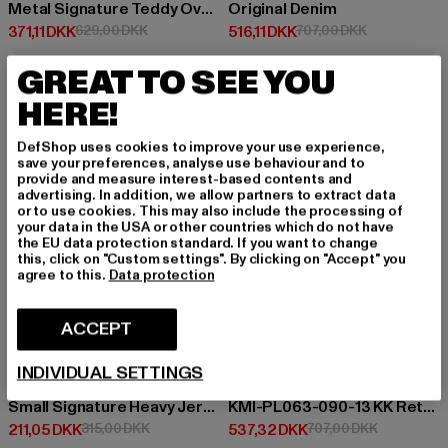
Metal Signature Teddy Oversized
Original Denim
Nuværende pris: 371,11 DKK
Kampagnepris: 629,00 DKK
Nuværende pris: 516,11 DKK
Kampagnepris
371,11 DKK
629,00 DKK
516,11 DKK
707,00 DKK
GREAT TO SEE YOU
HERE!
-33%
-24%
DefShop uses cookies to improve your use experience,
save your preferences, analyse use behaviour and to
provide and measure interest-based contents and
advertising. In addition, we allow partners to extract data
or to use cookies. This may also include the processing of
your data in the USA or other countries which do not have
the EU data protection standard. If you want to change
this, click on "Custom settings". By clicking on "Accept" you
agree to this.
Data protection
ACCEPT
INDIVIDUAL SETTINGS
KARL KANI
KARL KANI
Small Signature Heavy Jersey Boxy T-Shirt
KMI-PL063-090-13 KK Retro Baggy Workwear Denim
Nuværende pris: 211,05 DKK
Kampagnepris: 315,00 DKK
Nuværende pris: 537,32 DKK
Kampagnepr
211,05 DKK
315,00 DKK
537,32 DKK
707,00 DKK