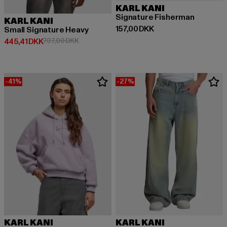
KARL KANI
Signature Fisherman
KARL KANI
Nuværende pris: 157,00 DKK
157,00 DKK
Small Signature Heavy
Nuværende pris: 445,41 DKK
Kampagnepris: 707,00 DKK
445,41 DKK
707,00 DKK
-41%
-27%
KARL KANI
KARL KANI