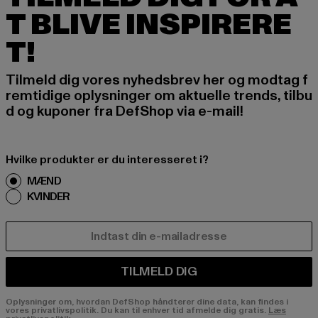
T BLIVE INSPIRERE
T!
Tilmeld dig vores nyhedsbrev her og modtag f
remtidige oplysninger om aktuelle trends, tilbu
d og kuponer fra DefShop via e-mail!
Hvilke produkter er du interesseret i?
MÆND
KVINDER
E-MAIL
TILMELD DIG
Oplysninger om, hvordan DefShop håndterer dine data, kan findes i
vores privatlivspolitik. Du kan til enhver tid afmelde dig gratis.
Læs