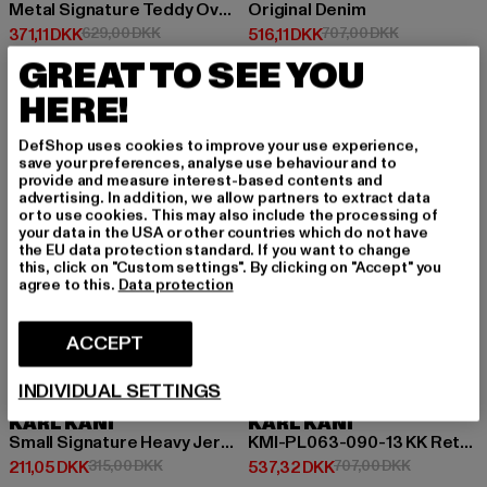
Metal Signature Teddy Oversized
Original Denim
Nuværende pris: 371,11 DKK
Kampagnepris: 629,00 DKK
Nuværende pris: 516,11 DKK
Kampagnepris
371,11 DKK
629,00 DKK
516,11 DKK
707,00 DKK
GREAT TO SEE YOU
HERE!
-33%
-24%
DefShop uses cookies to improve your use experience,
save your preferences, analyse use behaviour and to
provide and measure interest-based contents and
advertising. In addition, we allow partners to extract data
or to use cookies. This may also include the processing of
your data in the USA or other countries which do not have
the EU data protection standard. If you want to change
this, click on "Custom settings". By clicking on "Accept" you
agree to this.
Data protection
ACCEPT
INDIVIDUAL SETTINGS
KARL KANI
KARL KANI
Small Signature Heavy Jersey Boxy T-Shirt
KMI-PL063-090-13 KK Retro Baggy Workwear Denim
Nuværende pris: 211,05 DKK
Kampagnepris: 315,00 DKK
Nuværende pris: 537,32 DKK
Kampagnepr
211,05 DKK
315,00 DKK
537,32 DKK
707,00 DKK