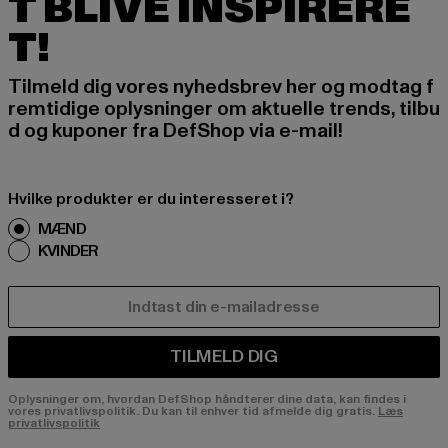
T BLIVE INSPIRERE
T!
Tilmeld dig vores nyhedsbrev her og modtag f
remtidige oplysninger om aktuelle trends, tilbu
d og kuponer fra DefShop via e-mail!
Hvilke produkter er du interesseret i?
MÆND
KVINDER
E-MAIL
TILMELD DIG
Oplysninger om, hvordan DefShop håndterer dine data, kan findes i
vores privatlivspolitik. Du kan til enhver tid afmelde dig gratis.
Læs
privatlivspolitik