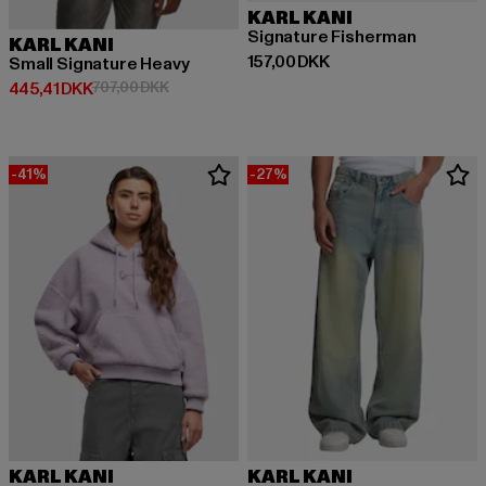
KARL KANI
Signature Fisherman
KARL KANI
Nuværende pris: 157,00 DKK
157,00 DKK
Small Signature Heavy
Nuværende pris: 445,41 DKK
Kampagnepris: 707,00 DKK
445,41 DKK
707,00 DKK
-41%
-27%
KARL KANI
KARL KANI