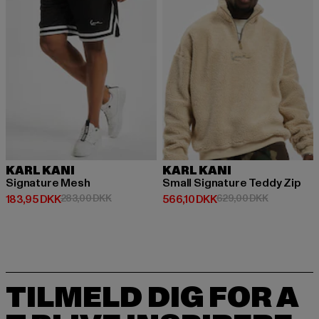
KARL KANI
KARL KANI
Signature Mesh
Small Signature Teddy Zip
Nuværende pris: 183,95 DKK
Kampagnepris: 283,00 DKK
Nuværende pris: 566,10 DKK
Kampagnepr
183,95 DKK
283,00 DKK
566,10 DKK
629,00 DKK
TILMELD DIG FOR A