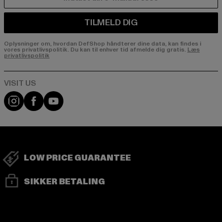
E-MAIL
TILMELD DIG
Oplysninger om, hvordan DefShop håndterer dine data, kan findes i
vores privatlivspolitik. Du kan til enhver tid afmelde dig gratis.
Læs
privatlivspolitik
Visit our Instagram page:
Visit our Facebook page:
Visit our YouTube channel:
LOW PRICE GUARANTEE
SIKKER BETALING