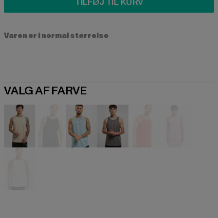
TILFØJ TIL KURV
Varen er i normal størrelse
VALG AF FARVE
beige
schwarz
blau
grau
rot
rosa
weiß