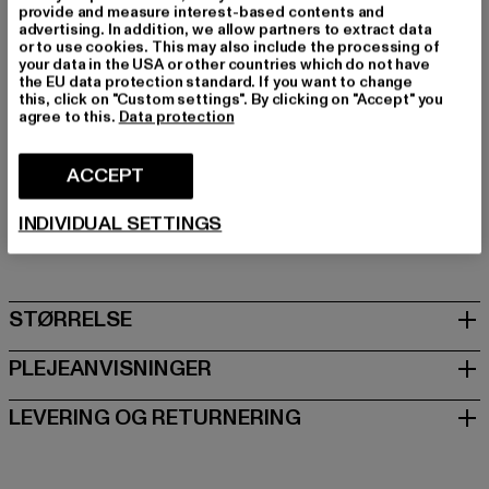
Mærke: DEF
provide and measure interest-based contents and
advertising. In addition, we allow partners to extract data
Kategori: Tøj
or to use cookies. This may also include the processing of
Farve: rosa
your data in the USA or other countries which do not have
the EU data protection standard. If you want to change
Producentens farve: fairy tale/white
this, click on "Custom settings". By clicking on "Accept" you
Materialesammensætning: 100% Polyester
agree to this.
Data protection
Art.nr: DFTT025-20416
ACCEPT
Producent: TB International GmbH |
info@tbint.de
Dr.-Robert-Murjahn-Straße 7 | 64372 Ober-Ramstadt |
INDIVIDUAL SETTINGS
DE
STØRRELSE
PLEJEANVISNINGER
LEVERING OG RETURNERING