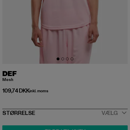
DEF
Mesh
Nuværende pris: 109,74 DKK
109,74 DKK
inkl. moms
SIZE
STØRRELSE
VÆLG